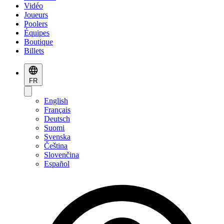
Vidéo
Joueurs
Poolers
Équipes
Boutique
Billets
FR
English
Français
Deutsch
Suomi
Svenska
Čeština
Slovenčina
Español