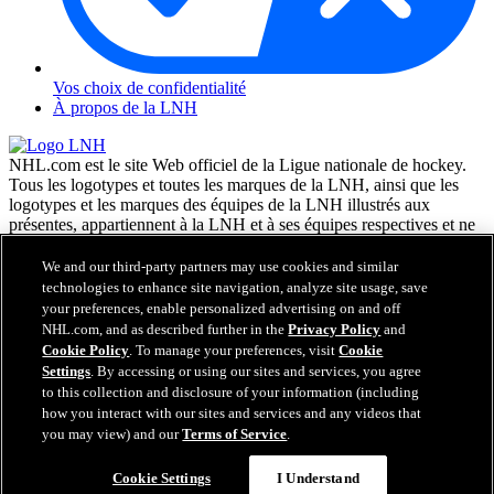
Vos choix de confidentialité
À propos de la LNH
NHL.com est le site Web officiel de la Ligue nationale de hockey.
Tous les logotypes et toutes les marques de la LNH, ainsi que les
logotypes et les marques des équipes de la LNH illustrés aux
présentes, appartiennent à la LNH et à ses équipes respectives et ne
peuvent être reproduits sans le consentement préalable écrit de NHL
Enterprises, L.P. © LNH 2026. Tous droits réservés. Tous les
We and our third-party partners may use cookies and similar
chandails d'équipe de la LNH personnalisés avec les noms des
technologies to enhance site navigation, analyze site usage, save
joueurs de la LNH et leurs numéros sont officiellement sous license
your preferences, enable personalized advertising on and off
de la LNH et de l'AJLNH. Le mot servant de marque Zamboni et la
NHL.com, and as described further in the
Privacy Policy
and
configuration de la surfaceuse Zamboni sont des marques de
Cookie Policy
. To manage your preferences, visit
Cookie
commerce déposées de Frank J. Zamboni & Co., Inc. © Frank J.
Settings
. By accessing or using our sites and services, you agree
Zamboni & Co., Inc. 2026. Tous droits réservés. Toute autre marque
to this collection and disclosure of your information (including
déposée ou tout droit d'auteur d'une tierce partie sont la propriété de
how you interact with our sites and services and any videos that
leurs auteurs respectifs. Tous droits réservés.
you may view) and our
Terms of Service
.
Cookie Settings
I Understand