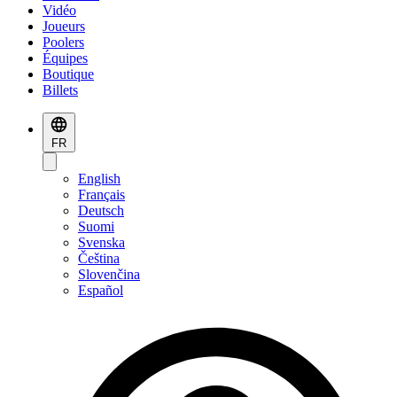
Vidéo
Joueurs
Poolers
Équipes
Boutique
Billets
FR
English
Français
Deutsch
Suomi
Svenska
Čeština
Slovenčina
Español