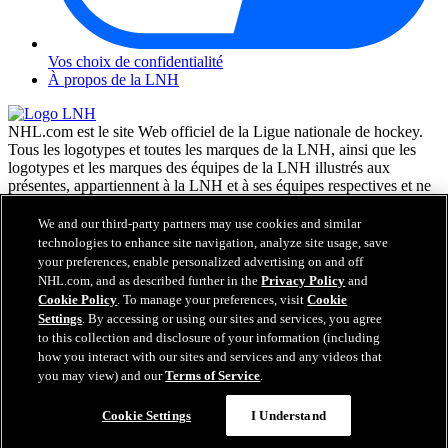
Vos choix de confidentialité
À propos de la LNH
NHL.com est le site Web officiel de la Ligue nationale de hockey.
Tous les logotypes et toutes les marques de la LNH, ainsi que les
logotypes et les marques des équipes de la LNH illustrés aux
présentes, appartiennent à la LNH et à ses équipes respectives et ne
peuvent être reproduits sans le consentement préalable écrit de NHL
Enterprises, L.P. © LNH 2026. Tous droits réservés. Tous les
We and our third-party partners may use cookies and similar
chandails d'équipe de la LNH personnalisés avec les noms des
technologies to enhance site navigation, analyze site usage, save
joueurs de la LNH et leurs numéros sont officiellement sous license
your preferences, enable personalized advertising on and off
de la LNH et de l'AJLNH. Le mot servant de marque Zamboni et la
NHL.com, and as described further in the
Privacy Policy
and
configuration de la surfaceuse Zamboni sont des marques de
Cookie Policy
. To manage your preferences, visit
Cookie
commerce déposées de Frank J. Zamboni & Co., Inc. © Frank J.
Settings
. By accessing or using our sites and services, you agree
Zamboni & Co., Inc. 2026. Tous droits réservés. Toute autre marque
to this collection and disclosure of your information (including
déposée ou tout droit d'auteur d'une tierce partie sont la propriété de
how you interact with our sites and services and any videos that
leurs auteurs respectifs. Tous droits réservés.
you may view) and our
Terms of Service
.
Cookie Settings
I Understand
Fermer