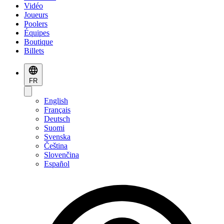
Vidéo
Joueurs
Poolers
Équipes
Boutique
Billets
FR
English
Français
Deutsch
Suomi
Svenska
Čeština
Slovenčina
Español