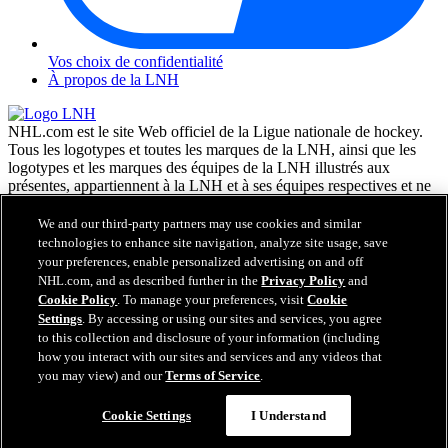
Vos choix de confidentialité
À propos de la LNH
NHL.com est le site Web officiel de la Ligue nationale de hockey.
Tous les logotypes et toutes les marques de la LNH, ainsi que les
logotypes et les marques des équipes de la LNH illustrés aux
présentes, appartiennent à la LNH et à ses équipes respectives et ne
peuvent être reproduits sans le consentement préalable écrit de NHL
Enterprises, L.P. © LNH 2026. Tous droits réservés. Tous les
We and our third-party partners may use cookies and similar
chandails d'équipe de la LNH personnalisés avec les noms des
technologies to enhance site navigation, analyze site usage, save
joueurs de la LNH et leurs numéros sont officiellement sous license
your preferences, enable personalized advertising on and off
de la LNH et de l'AJLNH. Le mot servant de marque Zamboni et la
NHL.com, and as described further in the
Privacy Policy
and
configuration de la surfaceuse Zamboni sont des marques de
Cookie Policy
. To manage your preferences, visit
Cookie
commerce déposées de Frank J. Zamboni & Co., Inc. © Frank J.
Settings
. By accessing or using our sites and services, you agree
Zamboni & Co., Inc. 2026. Tous droits réservés. Toute autre marque
to this collection and disclosure of your information (including
déposée ou tout droit d'auteur d'une tierce partie sont la propriété de
how you interact with our sites and services and any videos that
leurs auteurs respectifs. Tous droits réservés.
you may view) and our
Terms of Service
.
Cookie Settings
I Understand
Fermer