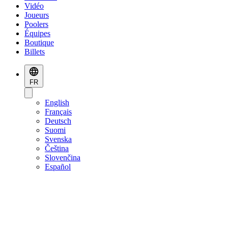
Vidéo
Joueurs
Poolers
Équipes
Boutique
Billets
FR
English
Français
Deutsch
Suomi
Svenska
Čeština
Slovenčina
Español