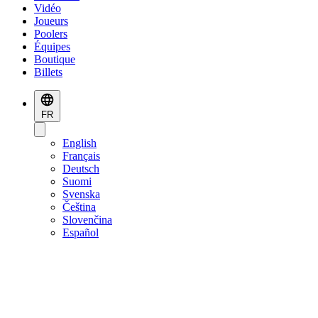
Vidéo
Joueurs
Poolers
Équipes
Boutique
Billets
FR
English
Français
Deutsch
Suomi
Svenska
Čeština
Slovenčina
Español