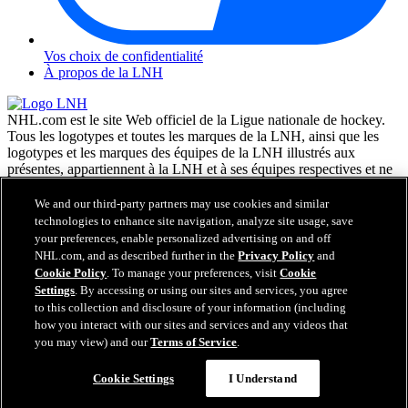
Vos choix de confidentialité
À propos de la LNH
NHL.com est le site Web officiel de la Ligue nationale de hockey.
Tous les logotypes et toutes les marques de la LNH, ainsi que les
logotypes et les marques des équipes de la LNH illustrés aux
présentes, appartiennent à la LNH et à ses équipes respectives et ne
peuvent être reproduits sans le consentement préalable écrit de NHL
Enterprises, L.P. © LNH 2026. Tous droits réservés. Tous les
We and our third-party partners may use cookies and similar
chandails d'équipe de la LNH personnalisés avec les noms des
technologies to enhance site navigation, analyze site usage, save
joueurs de la LNH et leurs numéros sont officiellement sous license
your preferences, enable personalized advertising on and off
de la LNH et de l'AJLNH. Le mot servant de marque Zamboni et la
NHL.com, and as described further in the
Privacy Policy
and
configuration de la surfaceuse Zamboni sont des marques de
Cookie Policy
. To manage your preferences, visit
Cookie
commerce déposées de Frank J. Zamboni & Co., Inc. © Frank J.
Settings
. By accessing or using our sites and services, you agree
Zamboni & Co., Inc. 2026. Tous droits réservés. Toute autre marque
to this collection and disclosure of your information (including
déposée ou tout droit d'auteur d'une tierce partie sont la propriété de
how you interact with our sites and services and any videos that
leurs auteurs respectifs. Tous droits réservés.
you may view) and our
Terms of Service
.
Cookie Settings
I Understand
Fermer