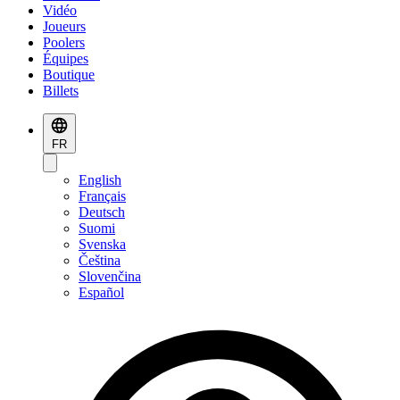
Vidéo
Joueurs
Poolers
Équipes
Boutique
Billets
FR
English
Français
Deutsch
Suomi
Svenska
Čeština
Slovenčina
Español