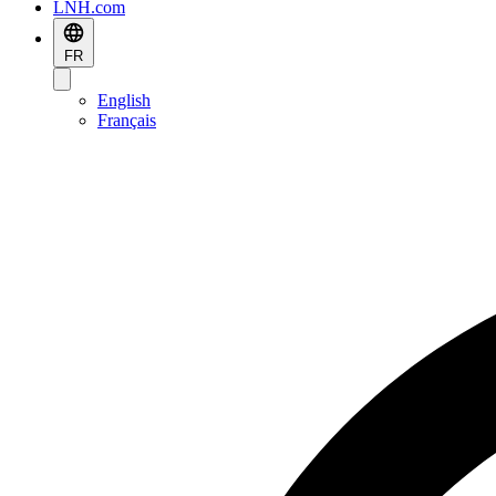
LNH.com
FR
English
Français