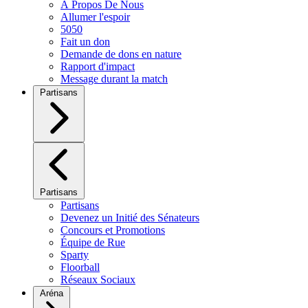
À Propos De Nous
Allumer l'espoir
5050
Fait un don
Demande de dons en nature
Rapport d'impact
Message durant la match
Partisans
Partisans
Partisans
Devenez un Initié des Sénateurs
Concours et Promotions
Équipe de Rue
Sparty
Floorball
Réseaux Sociaux
Aréna