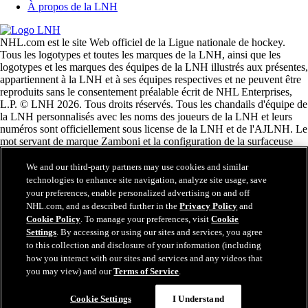
À propos de la LNH
NHL.com est le site Web officiel de la Ligue nationale de hockey.
Tous les logotypes et toutes les marques de la LNH, ainsi que les
logotypes et les marques des équipes de la LNH illustrés aux présentes,
appartiennent à la LNH et à ses équipes respectives et ne peuvent être
reproduits sans le consentement préalable écrit de NHL Enterprises,
L.P. © LNH 2026. Tous droits réservés. Tous les chandails d'équipe de
la LNH personnalisés avec les noms des joueurs de la LNH et leurs
numéros sont officiellement sous license de la LNH et de l'AJLNH. Le
mot servant de marque Zamboni et la configuration de la surfaceuse
Zamboni sont des marques de commerce déposées de Frank J.
Zamboni & Co., Inc. © Frank J. Zamboni & Co., Inc. 2026. Tous
We and our third-party partners may use cookies and similar
droits réservés. Toute autre marque déposée ou tout droit d'auteur d'une
technologies to enhance site navigation, analyze site usage, save
tierce partie sont la propriété de leurs auteurs respectifs. Tous droits
your preferences, enable personalized advertising on and off
réservés.
NHL.com, and as described further in the
Privacy Policy
and
Cookie Policy
. To manage your preferences, visit
Cookie
Settings
. By accessing or using our sites and services, you agree
to this collection and disclosure of your information (including
Fermer
how you interact with our sites and services and any videos that
you may view) and our
Terms of Service
.
Cookie Settings
I Understand