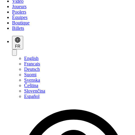
Vidéo
Joueurs
Poolers
Équipes
Boutique
Billets
FR
English
Français
Deutsch
Suomi
Svenska
Čeština
Slovenčina
Español