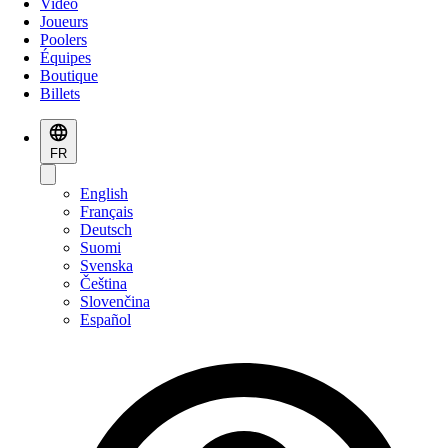
Vidéo
Joueurs
Poolers
Équipes
Boutique
Billets
FR
English
Français
Deutsch
Suomi
Svenska
Čeština
Slovenčina
Español