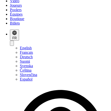
Vidéo
Joueurs
Poolers
Équipes
Boutique
Billets
FR
English
Français
Deutsch
Suomi
Svenska
Čeština
Slovenčina
Español