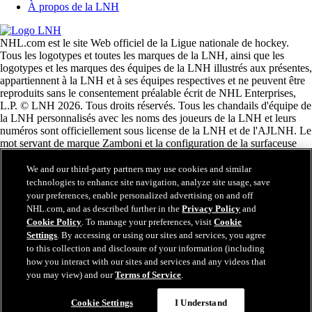
À propos de la LNH
NHL.com est le site Web officiel de la Ligue nationale de hockey.
Tous les logotypes et toutes les marques de la LNH, ainsi que les
logotypes et les marques des équipes de la LNH illustrés aux présentes,
appartiennent à la LNH et à ses équipes respectives et ne peuvent être
reproduits sans le consentement préalable écrit de NHL Enterprises,
L.P. © LNH 2026. Tous droits réservés. Tous les chandails d'équipe de
la LNH personnalisés avec les noms des joueurs de la LNH et leurs
numéros sont officiellement sous license de la LNH et de l'AJLNH. Le
mot servant de marque Zamboni et la configuration de la surfaceuse
Zamboni sont des marques de commerce déposées de Frank J.
Zamboni & Co., Inc. © Frank J. Zamboni & Co., Inc. 2026. Tous
We and our third-party partners may use cookies and similar
droits réservés. Toute autre marque déposée ou tout droit d'auteur d'une
technologies to enhance site navigation, analyze site usage, save
tierce partie sont la propriété de leurs auteurs respectifs. Tous droits
your preferences, enable personalized advertising on and off
réservés.
NHL.com, and as described further in the
Privacy Policy
and
Cookie Policy
. To manage your preferences, visit
Cookie
Settings
. By accessing or using our sites and services, you agree
to this collection and disclosure of your information (including
Fermer
how you interact with our sites and services and any videos that
you may view) and our
Terms of Service
.
Cookie Settings
I Understand