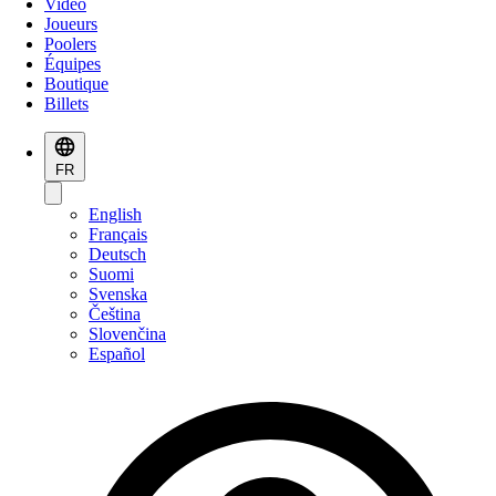
Vidéo
Joueurs
Poolers
Équipes
Boutique
Billets
FR
English
Français
Deutsch
Suomi
Svenska
Čeština
Slovenčina
Español