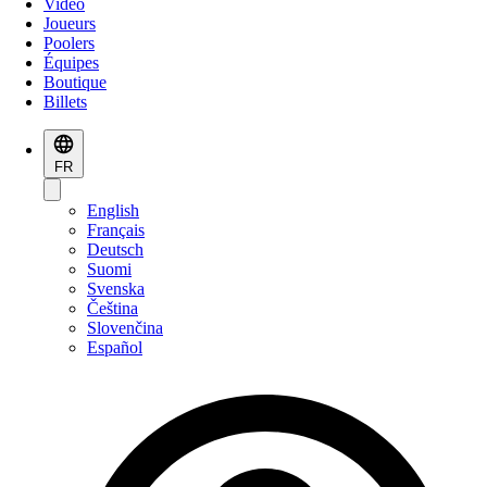
Vidéo
Joueurs
Poolers
Équipes
Boutique
Billets
FR
English
Français
Deutsch
Suomi
Svenska
Čeština
Slovenčina
Español