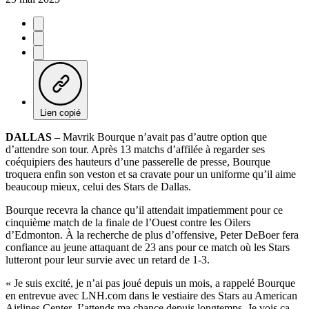
Lien copié
DALLAS –
Mavrik Bourque n’avait pas d’autre option que
d’attendre son tour. Après 13 matchs d’affilée à regarder ses
coéquipiers des hauteurs d’une passerelle de presse, Bourque
troquera enfin son veston et sa cravate pour un uniforme qu’il aime
beaucoup mieux, celui des Stars de Dallas.
Bourque recevra la chance qu’il attendait impatiemment pour ce
cinquième match de la finale de l’Ouest contre les Oilers
d’Edmonton. À la recherche de plus d’offensive, Peter DeBoer fera
confiance au jeune attaquant de 23 ans pour ce match où les Stars
lutteront pour leur survie avec un retard de 1-3.
« Je suis excité, je n’ai pas joué depuis un mois, a rappelé Bourque
en entrevue avec LNH.com dans le vestiaire des Stars au American
Airlines Center. J’attends ma chance depuis longtemps. Je vois ça