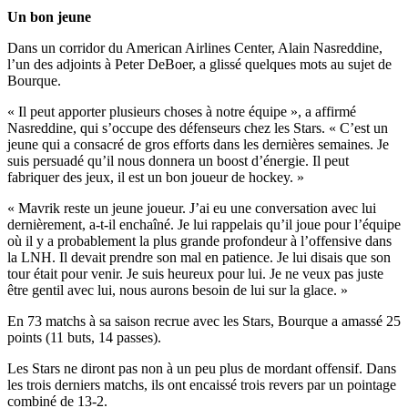
Un bon jeune
Dans un corridor du American Airlines Center, Alain Nasreddine,
l’un des adjoints à Peter DeBoer, a glissé quelques mots au sujet de
Bourque.
« Il peut apporter plusieurs choses à notre équipe », a affirmé
Nasreddine, qui s’occupe des défenseurs chez les Stars. « C’est un
jeune qui a consacré de gros efforts dans les dernières semaines. Je
suis persuadé qu’il nous donnera un boost d’énergie. Il peut
fabriquer des jeux, il est un bon joueur de hockey. »
« Mavrik reste un jeune joueur. J’ai eu une conversation avec lui
dernièrement, a-t-il enchaîné. Je lui rappelais qu’il joue pour l’équipe
où il y a probablement la plus grande profondeur à l’offensive dans
la LNH. Il devait prendre son mal en patience. Je lui disais que son
tour était pour venir. Je suis heureux pour lui. Je ne veux pas juste
être gentil avec lui, nous aurons besoin de lui sur la glace. »
En 73 matchs à sa saison recrue avec les Stars, Bourque a amassé 25
points (11 buts, 14 passes).
Les Stars ne diront pas non à un peu plus de mordant offensif. Dans
les trois derniers matchs, ils ont encaissé trois revers par un pointage
combiné de 13-2.