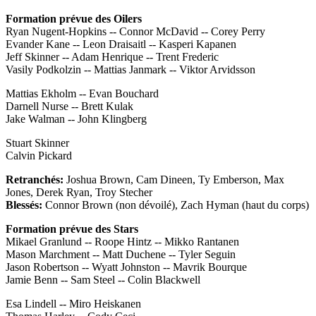
Formation prévue des Oilers
Ryan Nugent-Hopkins -- Connor McDavid -- Corey Perry
Evander Kane -- Leon Draisaitl -- Kasperi Kapanen
Jeff Skinner -- Adam Henrique -- Trent Frederic
Vasily Podkolzin -- Mattias Janmark -- Viktor Arvidsson
Mattias Ekholm -- Evan Bouchard
Darnell Nurse -- Brett Kulak
Jake Walman -- John Klingberg
Stuart Skinner
Calvin Pickard
Retranchés:
Joshua Brown, Cam Dineen, Ty Emberson, Max
Jones, Derek Ryan, Troy Stecher
Blessés:
Connor Brown (non dévoilé), Zach Hyman (haut du corps)
Formation prévue des Stars
Mikael Granlund -- Roope Hintz -- Mikko Rantanen
Mason Marchment -- Matt Duchene -- Tyler Seguin
Jason Robertson -- Wyatt Johnston -- Mavrik Bourque
Jamie Benn -- Sam Steel -- Colin Blackwell
Esa Lindell -- Miro Heiskanen