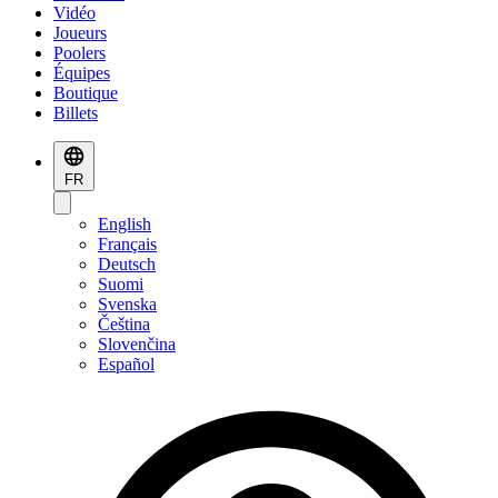
Vidéo
Joueurs
Poolers
Équipes
Boutique
Billets
FR
English
Français
Deutsch
Suomi
Svenska
Čeština
Slovenčina
Español