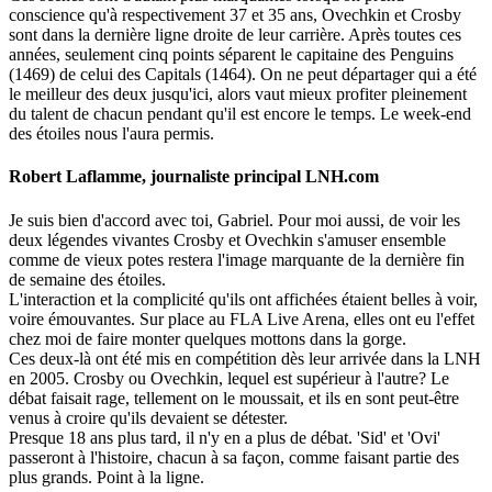
conscience qu'à respectivement 37 et 35 ans, Ovechkin et Crosby
sont dans la dernière ligne droite de leur carrière. Après toutes ces
années, seulement cinq points séparent le capitaine des Penguins
(1469) de celui des Capitals (1464). On ne peut départager qui a été
le meilleur des deux jusqu'ici, alors vaut mieux profiter pleinement
du talent de chacun pendant qu'il est encore le temps. Le week-end
des étoiles nous l'aura permis.
Robert Laflamme, journaliste principal LNH.com
Je suis bien d'accord avec toi, Gabriel. Pour moi aussi, de voir les
deux légendes vivantes Crosby et Ovechkin s'amuser ensemble
comme de vieux potes restera l'image marquante de la dernière fin
de semaine des étoiles.
L'interaction et la complicité qu'ils ont affichées étaient belles à voir,
voire émouvantes. Sur place au FLA Live Arena, elles ont eu l'effet
chez moi de faire monter quelques mottons dans la gorge.
Ces deux-là ont été mis en compétition dès leur arrivée dans la LNH
en 2005. Crosby ou Ovechkin, lequel est supérieur à l'autre? Le
débat faisait rage, tellement on le moussait, et ils en sont peut-être
venus à croire qu'ils devaient se détester.
Presque 18 ans plus tard, il n'y en a plus de débat. 'Sid' et 'Ovi'
passeront à l'histoire, chacun à sa façon, comme faisant partie des
plus grands. Point à la ligne.