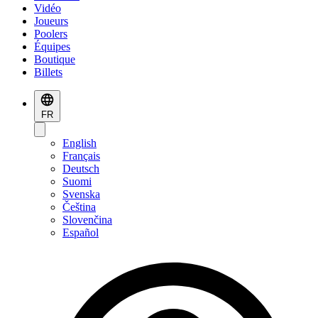
Vidéo
Joueurs
Poolers
Équipes
Boutique
Billets
FR
English
Français
Deutsch
Suomi
Svenska
Čeština
Slovenčina
Español