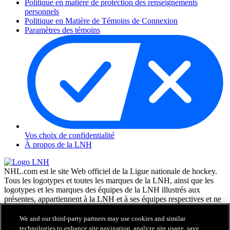
Politique en matière de protection des renseignements
personnels
Politique en Matière de Témoins de Connexion
Paramètres des témoins
Vos choix de confidentialité
À propos de la LNH
NHL.com est le site Web officiel de la Ligue nationale de hockey.
Tous les logotypes et toutes les marques de la LNH, ainsi que les
logotypes et les marques des équipes de la LNH illustrés aux
présentes, appartiennent à la LNH et à ses équipes respectives et ne
peuvent être reproduits sans le consentement préalable écrit de NHL
Enterprises, L.P. © LNH 2026. Tous droits réservés. Tous les
We and our third-party partners may use cookies and similar
chandails d'équipe de la LNH personnalisés avec les noms des
technologies to enhance site navigation, analyze site usage, save