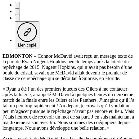
Lien copié
EDMONTON –
Connor McDavid avait reçu un message texte de
la part de Ryan Nugent-Hopkins peu de temps après la loterie du
repêchage de 2015. Nugent-Hopkins, qui n’avait pas besoin d’une
boule de cristal, savait que McDavid allait devenir le premier de
classe de ce repêchage qui se déroulait à Sunrise, en Floride.
« Ryan a été l’un des premiers joueurs des Oilers à me contacter
après la loterie, a rappelé McDavid à quelques heures du deuxième
match de la finale entre les Oilers et les Panthers. J’imagine qu’il l’a
fait un peu trop rapidement ! Au départ, je croyais qu’il voulait un
peu m’agacer puisque le repêchage n’avait pas encore eu lieu. Mais
j’étais heureux de recevoir un mot de sa part. J’en suis maintenant à
ma dixième saison avec lui. Nous sommes des coéquipiers depuis
longtemps. Nous avons développé une belle relation. »
Assis aux côtés de McDavid dans la salle de conférence du Rogers