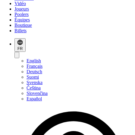
Vidéo
Joueurs
Poolers
Équipes
Boutique
Billets
FR
English
Français
Deutsch
Suomi
Svenska
Čeština
Slovenčina
Español