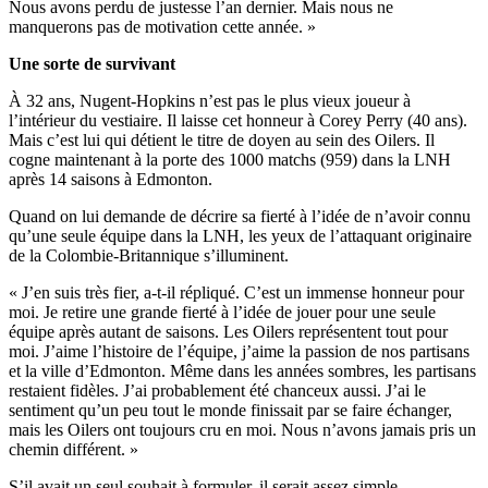
Nous avons perdu de justesse l’an dernier. Mais nous ne
manquerons pas de motivation cette année. »
Une sorte de survivant
À 32 ans, Nugent-Hopkins n’est pas le plus vieux joueur à
l’intérieur du vestiaire. Il laisse cet honneur à Corey Perry (40 ans).
Mais c’est lui qui détient le titre de doyen au sein des Oilers. Il
cogne maintenant à la porte des 1000 matchs (959) dans la LNH
après 14 saisons à Edmonton.
Quand on lui demande de décrire sa fierté à l’idée de n’avoir connu
qu’une seule équipe dans la LNH, les yeux de l’attaquant originaire
de la Colombie-Britannique s’illuminent.
« J’en suis très fier, a-t-il répliqué. C’est un immense honneur pour
moi. Je retire une grande fierté à l’idée de jouer pour une seule
équipe après autant de saisons. Les Oilers représentent tout pour
moi. J’aime l’histoire de l’équipe, j’aime la passion de nos partisans
et la ville d’Edmonton. Même dans les années sombres, les partisans
restaient fidèles. J’ai probablement été chanceux aussi. J’ai le
sentiment qu’un peu tout le monde finissait par se faire échanger,
mais les Oilers ont toujours cru en moi. Nous n’avons jamais pris un
chemin différent. »
S’il avait un seul souhait à formuler, il serait assez simple.