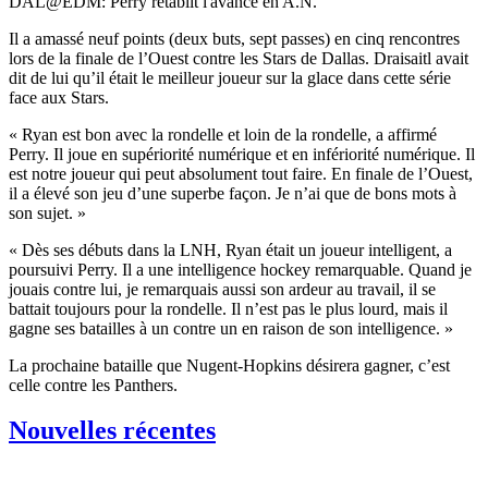
Video
DAL@EDM: Perry rétablit l'avance en A.N.
Il a amassé neuf points (deux buts, sept passes) en cinq rencontres
lors de la finale de l’Ouest contre les Stars de Dallas. Draisaitl avait
dit de lui qu’il était le meilleur joueur sur la glace dans cette série
face aux Stars.
« Ryan est bon avec la rondelle et loin de la rondelle, a affirmé
Perry. Il joue en supériorité numérique et en infériorité numérique. Il
est notre joueur qui peut absolument tout faire. En finale de l’Ouest,
il a élevé son jeu d’une superbe façon. Je n’ai que de bons mots à
son sujet. »
« Dès ses débuts dans la LNH, Ryan était un joueur intelligent, a
poursuivi Perry. Il a une intelligence hockey remarquable. Quand je
jouais contre lui, je remarquais aussi son ardeur au travail, il se
battait toujours pour la rondelle. Il n’est pas le plus lourd, mais il
gagne ses batailles à un contre un en raison de son intelligence. »
La prochaine bataille que Nugent-Hopkins désirera gagner, c’est
celle contre les Panthers.
Nouvelles récentes