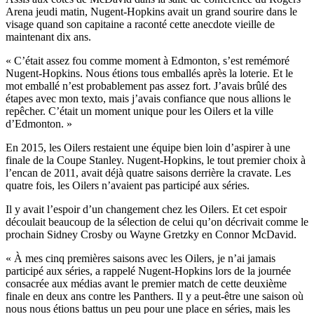
Arena jeudi matin, Nugent-Hopkins avait un grand sourire dans le
visage quand son capitaine a raconté cette anecdote vieille de
maintenant dix ans.
« C’était assez fou comme moment à Edmonton, s’est remémoré
Nugent-Hopkins. Nous étions tous emballés après la loterie. Et le
mot emballé n’est probablement pas assez fort. J’avais brûlé des
étapes avec mon texto, mais j’avais confiance que nous allions le
repêcher. C’était un moment unique pour les Oilers et la ville
d’Edmonton. »
En 2015, les Oilers restaient une équipe bien loin d’aspirer à une
finale de la Coupe Stanley. Nugent-Hopkins, le tout premier choix à
l’encan de 2011, avait déjà quatre saisons derrière la cravate. Les
quatre fois, les Oilers n’avaient pas participé aux séries.
Il y avait l’espoir d’un changement chez les Oilers. Et cet espoir
découlait beaucoup de la sélection de celui qu’on décrivait comme le
prochain Sidney Crosby ou Wayne Gretzky en Connor McDavid.
« À mes cinq premières saisons avec les Oilers, je n’ai jamais
participé aux séries, a rappelé Nugent-Hopkins lors de la journée
consacrée aux médias avant le premier match de cette deuxième
finale en deux ans contre les Panthers. Il y a peut-être une saison où
nous nous étions battus un peu pour une place en séries, mais les