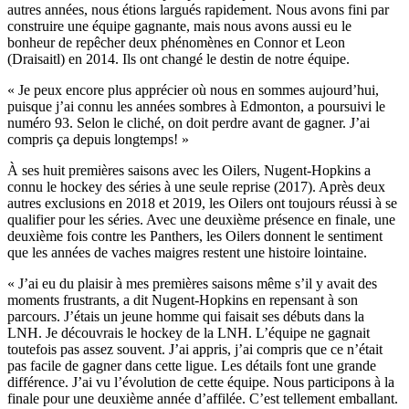
autres années, nous étions largués rapidement. Nous avons fini par
construire une équipe gagnante, mais nous avons aussi eu le
bonheur de repêcher deux phénomènes en Connor et Leon
(Draisaitl) en 2014. Ils ont changé le destin de notre équipe.
« Je peux encore plus apprécier où nous en sommes aujourd’hui,
puisque j’ai connu les années sombres à Edmonton, a poursuivi le
numéro 93. Selon le cliché, on doit perdre avant de gagner. J’ai
compris ça depuis longtemps! »
À ses huit premières saisons avec les Oilers, Nugent-Hopkins a
connu le hockey des séries à une seule reprise (2017). Après deux
autres exclusions en 2018 et 2019, les Oilers ont toujours réussi à se
qualifier pour les séries. Avec une deuxième présence en finale, une
deuxième fois contre les Panthers, les Oilers donnent le sentiment
que les années de vaches maigres restent une histoire lointaine.
« J’ai eu du plaisir à mes premières saisons même s’il y avait des
moments frustrants, a dit Nugent-Hopkins en repensant à son
parcours. J’étais un jeune homme qui faisait ses débuts dans la
LNH. Je découvrais le hockey de la LNH. L’équipe ne gagnait
toutefois pas assez souvent. J’ai appris, j’ai compris que ce n’était
pas facile de gagner dans cette ligue. Les détails font une grande
différence. J’ai vu l’évolution de cette équipe. Nous participons à la
finale pour une deuxième année d’affilée. C’est tellement emballant.