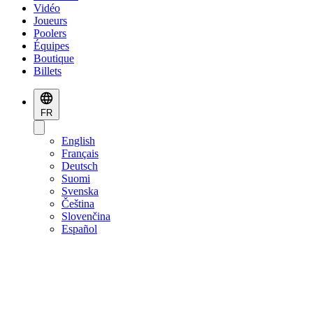
Vidéo
Joueurs
Poolers
Équipes
Boutique
Billets
FR
English
Français
Deutsch
Suomi
Svenska
Čeština
Slovenčina
Español