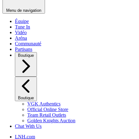
Menu de navigation
Équipe
Tune In
Vidéo
Aréna
Communauté
Partisans
Boutique
Boutique
VGK Authentics
Official Online Store
Team Retail Outlets
Golden Knights Auction
Chat With Us
LNH.com