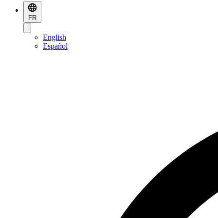
FR
English
Español