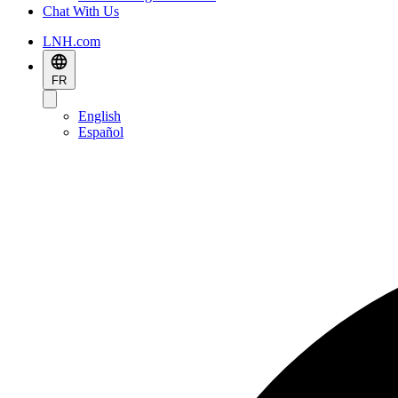
Chat With Us
LNH.com
FR
English
Español