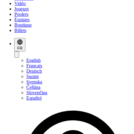
Vidéo
Joueurs
Poolers
Équipes
Boutique
Billets
FR
English
Français
Deutsch
Suomi
Svenska
Čeština
Slovenčina
Español