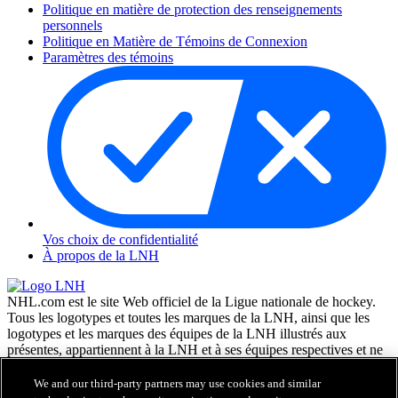
Politique en matière de protection des renseignements
personnels
Politique en Matière de Témoins de Connexion
Paramètres des témoins
Vos choix de confidentialité
À propos de la LNH
NHL.com est le site Web officiel de la Ligue nationale de hockey.
Tous les logotypes et toutes les marques de la LNH, ainsi que les
logotypes et les marques des équipes de la LNH illustrés aux
présentes, appartiennent à la LNH et à ses équipes respectives et ne
peuvent être reproduits sans le consentement préalable écrit de NHL
Enterprises, L.P. © LNH 2026. Tous droits réservés. Tous les
We and our third-party partners may use cookies and similar
chandails d'équipe de la LNH personnalisés avec les noms des