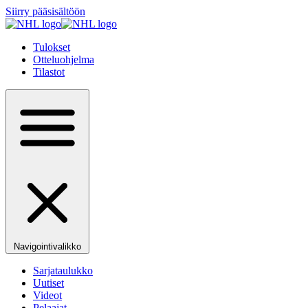
Siirry pääsisältöön
Tulokset
Otteluohjelma
Tilastot
Navigointivalikko
Sarjataulukko
Uutiset
Videot
Pelaajat