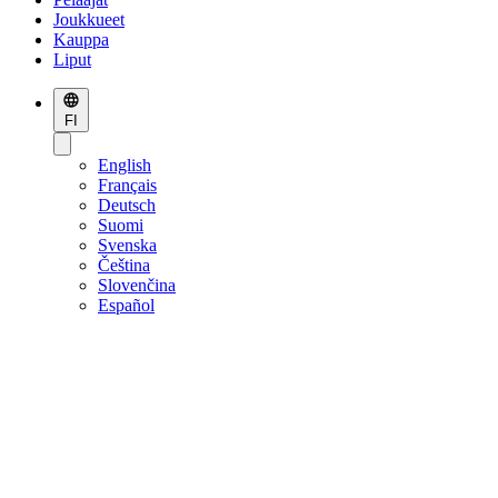
Joukkueet
Kauppa
Liput
FI
English
Français
Deutsch
Suomi
Svenska
Čeština
Slovenčina
Español