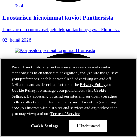
9:24
Luostarisen hienoimmat kuviot Panthersista
Luostarisen erinomaiset pelintekijän taidot pysyvät Floridassa
02. heinä 2026
We and our third-party partners may use cookies and similar
technologies to enhance site navigation, analyze site usage, save
your preferences, enable personalized advertising on and off
NHL.com, and as described further in the
Privacy Policy
and
Cookie Policy
. To manage your preferences, visit
Cookie
Settings
. By accessing or using our sites and services, you agree
to this collection and disclosure of your information (including
how you interact with our sites and services and any videos that
you may view) and our
Terms of Service
.
Cookie Settings
I Understand