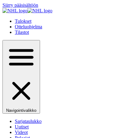
Siirry pääsisältöön
Tulokset
Otteluohjelma
Tilastot
Navigointivalikko
Sarjataulukko
Uutiset
Videot
Pelaajat