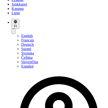
Joukkueet
Kauppa
Liput
FI
English
Français
Deutsch
Suomi
Svenska
Čeština
Slovenčina
Español