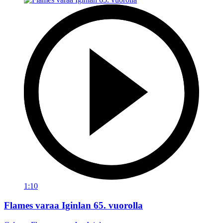
1:10
Flames varaa Iginlan 65. vuorolla