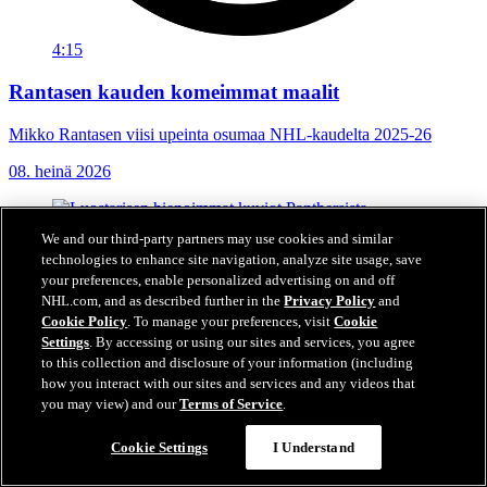
4:15
Rantasen kauden komeimmat maalit
Mikko Rantasen viisi upeinta osumaa NHL-kaudelta 2025-26
08. heinä 2026
We and our third-party partners may use cookies and similar
technologies to enhance site navigation, analyze site usage, save
your preferences, enable personalized advertising on and off
NHL.com, and as described further in the
Privacy Policy
and
Cookie Policy
. To manage your preferences, visit
Cookie
Settings
. By accessing or using our sites and services, you agree
to this collection and disclosure of your information (including
how you interact with our sites and services and any videos that
you may view) and our
Terms of Service
.
Cookie Settings
I Understand