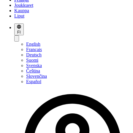
Joukkueet
Kauppa
Liput
FI
English
Français
Deutsch
Suomi
Svenska
Čeština
Slovenčina
Español