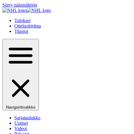
Siirry pääsisältöön
Tulokset
Otteluohjelma
Tilastot
Navigointivalikko
Sarjataulukko
Uutiset
Videot
Pelaajat