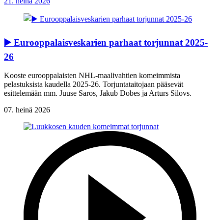
21. heinä 2026
▶️ Eurooppalaisveskarien parhaat torjunnat 2025-
26
Kooste eurooppalaisten NHL-maalivahtien komeimmista
pelastuksista kaudella 2025-26. Torjuntataitojaan pääsevät
esittelemään mm. Juuse Saros, Jakub Dobes ja Arturs Silovs.
07. heinä 2026