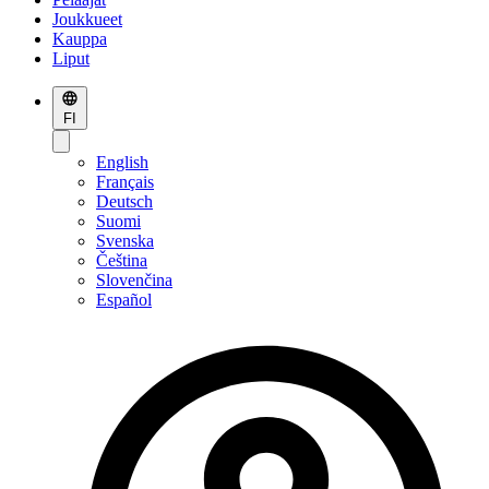
Joukkueet
Kauppa
Liput
FI
English
Français
Deutsch
Suomi
Svenska
Čeština
Slovenčina
Español