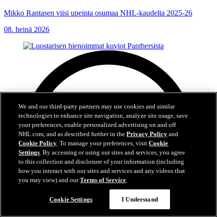
Mikko Rantasen viisi upeinta osumaa NHL-kaudelta 2025-26
08. heinä 2026
We and our third-party partners may use cookies and similar
technologies to enhance site navigation, analyze site usage, save
your preferences, enable personalized advertising on and off
NHL.com, and as described further in the
Privacy Policy
and
Cookie Policy
. To manage your preferences, visit
Cookie
Settings
. By accessing or using our sites and services, you agree
to this collection and disclosure of your information (including
how you interact with our sites and services and any videos that
you may view) and our
Terms of Service
.
Cookie Settings
I Understand