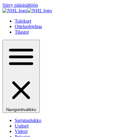
Siirry pääsisältöön
Tulokset
Otteluohjelma
Tilastot
Navigointivalikko
Sarjataulukko
Uutiset
Videot
Pelaajat