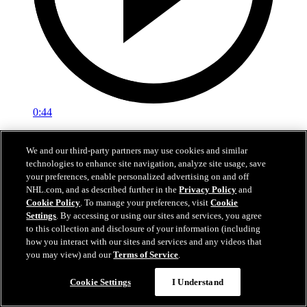
0:44
McDavid kaventaa ylivoimalla
We and our third-party partners may use cookies and similar
technologies to enhance site navigation, analyze site usage, save
ANA-EDM: McDavid tuo Oilersin maalin päähän ylivoimalla
your preferences, enable personalized advertising on and off
päätöserässä
NHL.com, and as described further in the
Privacy Policy
and
25. huhti 2026
Cookie Policy
. To manage your preferences, visit
Cookie
Settings
. By accessing or using our sites and services, you agree
to this collection and disclosure of your information (including
how you interact with our sites and services and any videos that
you may view) and our
Terms of Service
.
Cookie Settings
I Understand