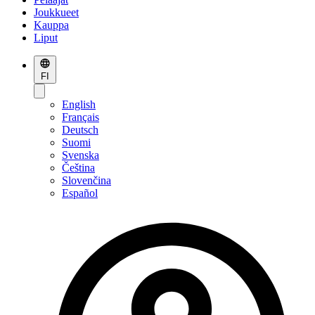
Joukkueet
Kauppa
Liput
FI
English
Français
Deutsch
Suomi
Svenska
Čeština
Slovenčina
Español