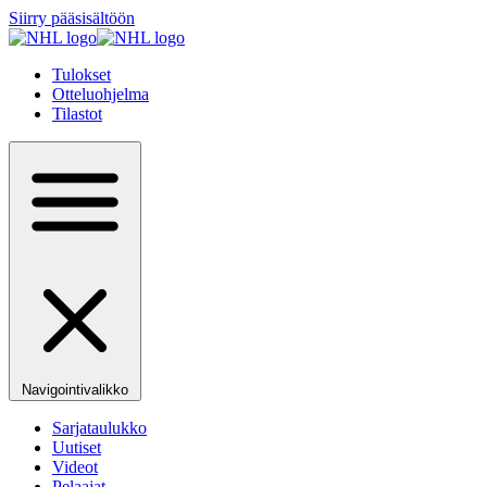
Siirry pääsisältöön
Tulokset
Otteluohjelma
Tilastot
Navigointivalikko
Sarjataulukko
Uutiset
Videot
Pelaajat