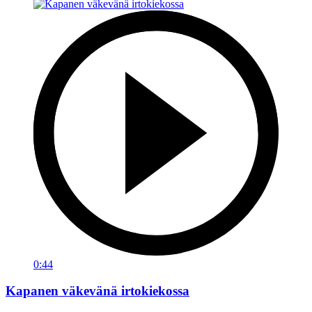
0:44
Kapanen väkevänä irtokiekossa