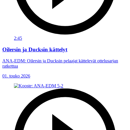
2:45
Oilersin ja Ducksin kättelyt
ANA-EDM: Oilersin ja Ducksin pelaajat kättelevät ottelusarjan
ratkettua
01. touko 2026