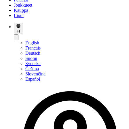
Joukkueet
Kauppa
Liput
FI
English
Français
Deutsch
Suomi
Svenska
Čeština
Slovenčina
Español