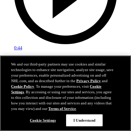
0:44
McDavid kaventaa ylivoimalla
We and our third-party partners may use cookies and similar
technologies to enhance site navigation, analyze site usage, save
ANA-EDM: McDavid tuo Oilersin maalin päähän ylivoimalla
your preferences, enable personalized advertising on and off
päätöserässä
NHL.com, and as described further in the
Privacy Policy
and
25. huhti 2026
Cookie Policy
. To manage your preferences, visit
Cookie
Settings
. By accessing or using our sites and services, you agree
to this collection and disclosure of your information (including
how you interact with our sites and services and any videos that
you may view) and our
Terms of Service
.
Cookie Settings
I Understand