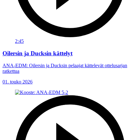
2:45
Oilersin ja Ducksin kättelyt
ANA-EDM: Oilersin ja Ducksin pelaajat kättelevät ottelusarjan
ratkettua
01. touko 2026