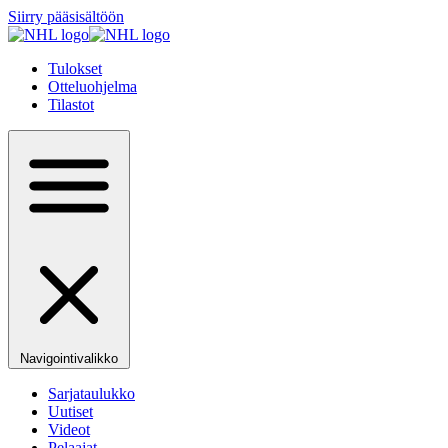
Siirry pääsisältöön
Tulokset
Otteluohjelma
Tilastot
Navigointivalikko
Sarjataulukko
Uutiset
Videot
Pelaajat