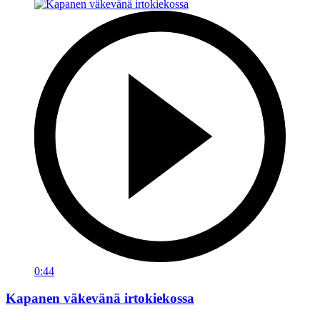
0:44
Kapanen väkevänä irtokiekossa