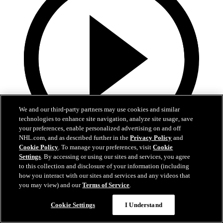
We and our third-party partners may use cookies and similar
technologies to enhance site navigation, analyze site usage, save
your preferences, enable personalized advertising on and off
NHL.com, and as described further in the
Privacy Policy
and
Cookie Policy
. To manage your preferences, visit
Cookie
2:48
Settings
. By accessing or using our sites and services, you agree
to this collection and disclosure of your information (including
Ristolainen kertaa uransa ensimmäisiä
how you interact with our sites and services and any videos that
you may view) and our
Terms of Service
.
Flyers-puolustaja pääsee ensimmäisiin pudotuspeleihinsä
Cookie Settings
I Understand
14. huhti 2026