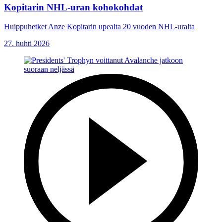
Kopitarin NHL-uran kohokohdat
Huippuhetket Anze Kopitarin upealta 20 vuoden NHL-uralta
27. huhti 2026