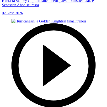
Kurkista Stanley Cup -finaalien mediapäivän kulissien taakse
Sebastian Ahon seurassa
02. kesä 2026