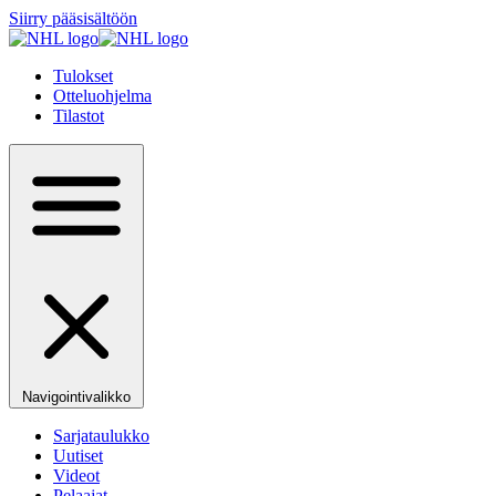
Siirry pääsisältöön
Tulokset
Otteluohjelma
Tilastot
Navigointivalikko
Sarjataulukko
Uutiset
Videot
Pelaajat