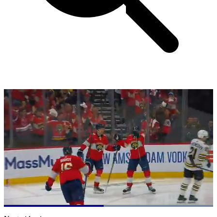
Loaded
:
100.00%