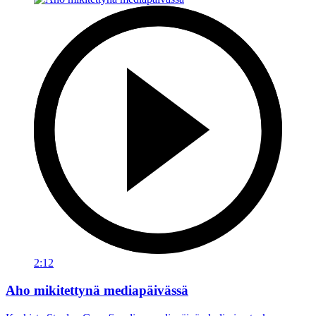
2:12
Aho mikitettynä mediapäivässä