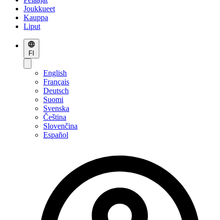
Joukkueet
Kauppa
Liput
FI
English
Français
Deutsch
Suomi
Svenska
Čeština
Slovenčina
Español