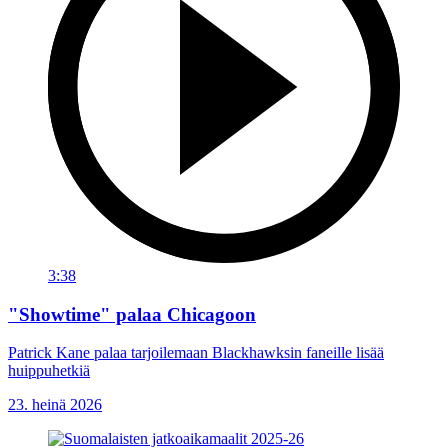
3:38
"Showtime" palaa Chicagoon
Patrick Kane palaa tarjoilemaan Blackhawksin faneille lisää
huippuhetkiä
23. heinä 2026