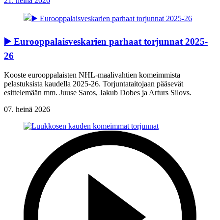
21. heinä 2026
▶️ Eurooppalaisveskarien parhaat torjunnat 2025-
26
Kooste eurooppalaisten NHL-maalivahtien komeimmista
pelastuksista kaudella 2025-26. Torjuntataitojaan pääsevät
esittelemään mm. Juuse Saros, Jakub Dobes ja Arturs Silovs.
07. heinä 2026