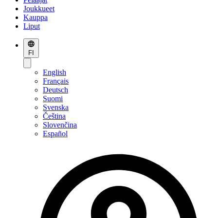
Joukkueet
Kauppa
Liput
FI
English
Français
Deutsch
Suomi
Svenska
Čeština
Slovenčina
Español