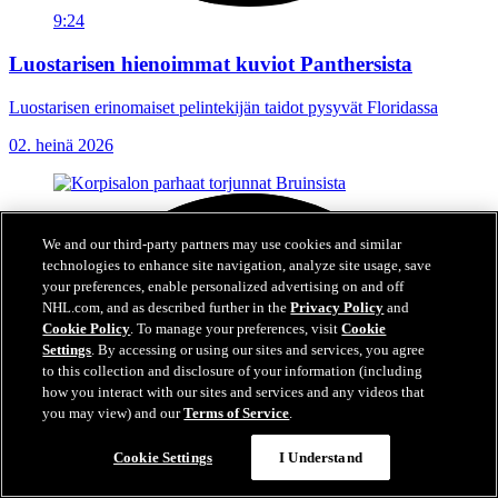
9:24
Luostarisen hienoimmat kuviot Panthersista
Luostarisen erinomaiset pelintekijän taidot pysyvät Floridassa
02. heinä 2026
We and our third-party partners may use cookies and similar
technologies to enhance site navigation, analyze site usage, save
your preferences, enable personalized advertising on and off
NHL.com, and as described further in the
Privacy Policy
and
Cookie Policy
. To manage your preferences, visit
Cookie
Settings
. By accessing or using our sites and services, you agree
to this collection and disclosure of your information (including
how you interact with our sites and services and any videos that
you may view) and our
Terms of Service
.
Cookie Settings
I Understand