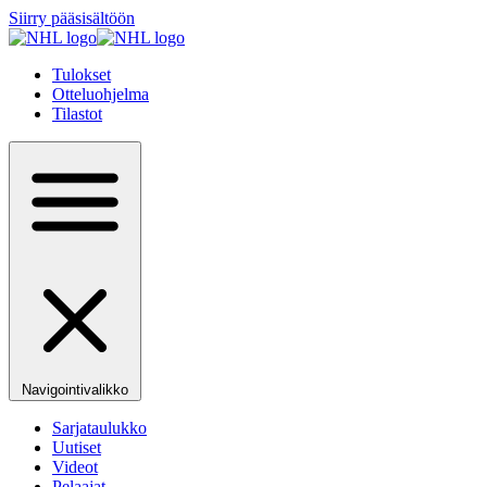
Siirry pääsisältöön
Tulokset
Otteluohjelma
Tilastot
Navigointivalikko
Sarjataulukko
Uutiset
Videot
Pelaajat