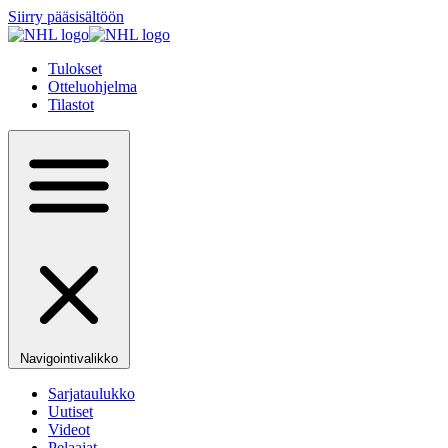
Siirry pääsisältöön
Tulokset
Otteluohjelma
Tilastot
Navigointivalikko
Sarjataulukko
Uutiset
Videot
Pelaajat