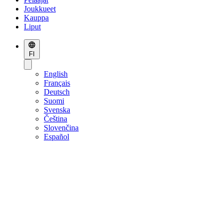
Joukkueet
Kauppa
Liput
FI
English
Français
Deutsch
Suomi
Svenska
Čeština
Slovenčina
Español