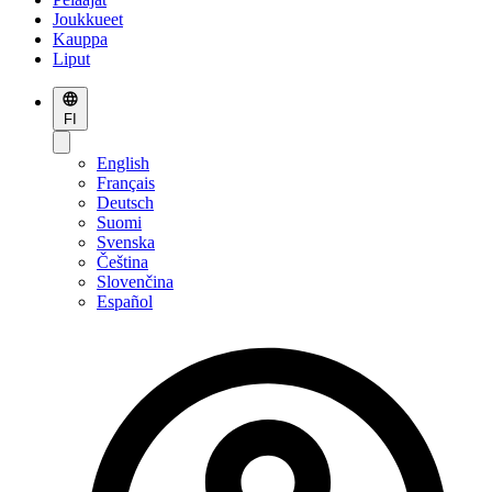
Joukkueet
Kauppa
Liput
FI
English
Français
Deutsch
Suomi
Svenska
Čeština
Slovenčina
Español