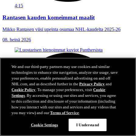
4:15
Rantasen kauden komeimmat maalit
Mikko Rantasen viisi upeinta osumaa NHL-kaudelta 2025-26
08. heinä 2026
We and our third-party partners may use cookies and similar
technologies to enhance site navigation, analyze site usage, save
your preferences, enable personalized advertising on and off
NHL.com, and as described further in the
Privacy Policy
and
Cookie Policy
. To manage your preferences, visit
Cookie
Settings
. By accessing or using our sites and services, you agree
to this collection and disclosure of your information (including
how you interact with our sites and services and any videos that
you may view) and our
Terms of Service
.
Cookie Settings
I Understand