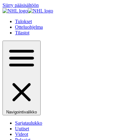
Siirry pääsisältöön
Tulokset
Otteluohjelma
Tilastot
Navigointivalikko
Sarjataulukko
Uutiset
Videot
Pelaajat