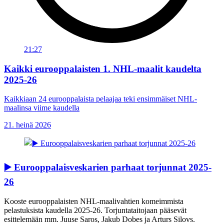
21:27
Kaikki eurooppalaisten 1. NHL-maalit kaudelta
2025-26
Kaikkiaan 24 eurooppalaista pelaajaa teki ensimmäiset NHL-
maalinsa viime kaudella
21. heinä 2026
▶️ Eurooppalaisveskarien parhaat torjunnat 2025-
26
Kooste eurooppalaisten NHL-maalivahtien komeimmista
pelastuksista kaudella 2025-26. Torjuntataitojaan pääsevät
esittelemään mm. Juuse Saros, Jakub Dobes ja Arturs Silovs.