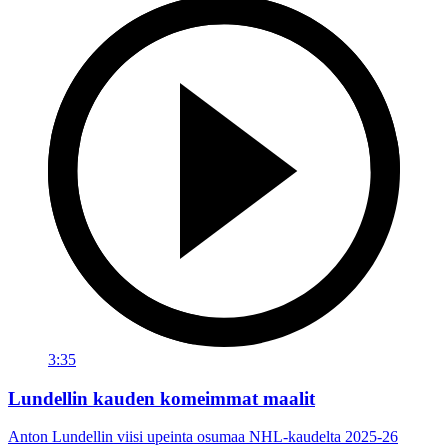
3:35
Lundellin kauden komeimmat maalit
Anton Lundellin viisi upeinta osumaa NHL-kaudelta 2025-26