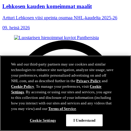
Lehkosen kauden komeimmat maalit
Artturi Lehkosen viisi upeinta osumaa NHL-kaudelta 2025-26
09. heinä 2026
We and our third-party partners may use cookies and similar
technologies to enhance site navigation, analyze site usage, save
your preferences, enable personalized advertising on and off
NHL.com, and as described further in the
Privacy Policy
and
Cookie Policy
. To manage your preferences, visit
Cookie
Settings
. By accessing or using our sites and services, you agree
to this collection and disclosure of your information (including
how you interact with our sites and services and any videos that
you may view) and our
Terms of Service
.
Cookie Settings
I Understand