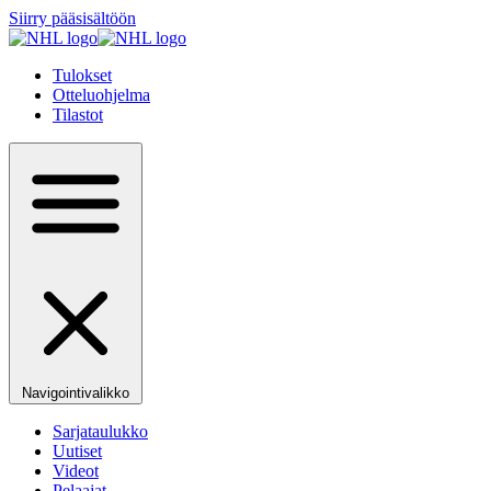
Siirry pääsisältöön
Tulokset
Otteluohjelma
Tilastot
Navigointivalikko
Sarjataulukko
Uutiset
Videot
Pelaajat