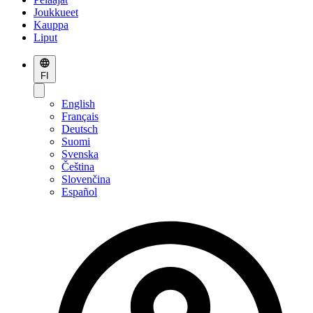
Joukkueet
Kauppa
Liput
FI
English
Français
Deutsch
Suomi
Svenska
Čeština
Slovenčina
Español