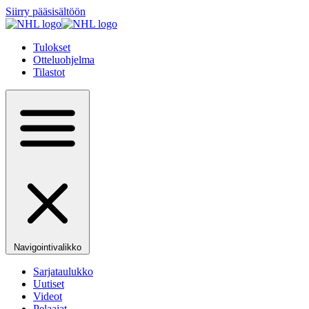
Siirry pääsisältöön
Tulokset
Otteluohjelma
Tilastot
Navigointivalikko
Sarjataulukko
Uutiset
Videot
Pelaajat