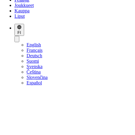
Joukkueet
Kauppa
Liput
FI
English
Français
Deutsch
Suomi
Svenska
Čeština
Slovenčina
Español