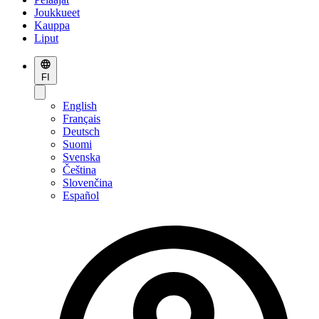
Joukkueet
Kauppa
Liput
FI
English
Français
Deutsch
Suomi
Svenska
Čeština
Slovenčina
Español