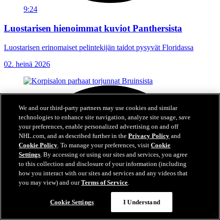
9:24
Luostarisen hienoimmat kuviot Panthersista
Luostarisen erinomaiset pelintekijän taidot pysyvät Floridassa
02. heinä 2026
We and our third-party partners may use cookies and similar
technologies to enhance site navigation, analyze site usage, save
your preferences, enable personalized advertising on and off
NHL.com, and as described further in the
Privacy Policy
and
Cookie Policy
. To manage your preferences, visit
Cookie
Settings
. By accessing or using our sites and services, you agree
to this collection and disclosure of your information (including
how you interact with our sites and services and any videos that
you may view) and our
Terms of Service
.
Cookie Settings
I Understand