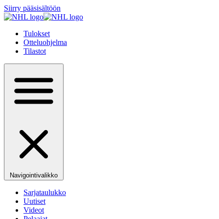
Siirry pääsisältöön
Tulokset
Otteluohjelma
Tilastot
Navigointivalikko
Sarjataulukko
Uutiset
Videot
Pelaajat