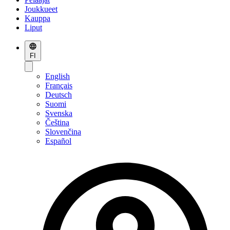
Joukkueet
Kauppa
Liput
FI
English
Français
Deutsch
Suomi
Svenska
Čeština
Slovenčina
Español