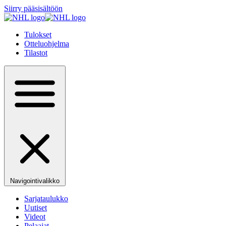
Siirry pääsisältöön
Tulokset
Otteluohjelma
Tilastot
Navigointivalikko
Sarjataulukko
Uutiset
Videot
Pelaajat