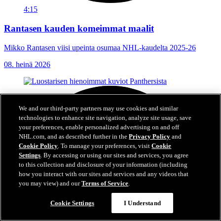
4:15
Rantasen kauden komeimmat maalit
Mikko Rantasen viisi upeinta osumaa NHL-kaudelta 2025-26
08. heinä 2026
We and our third-party partners may use cookies and similar
technologies to enhance site navigation, analyze site usage, save
your preferences, enable personalized advertising on and off
NHL.com, and as described further in the
Privacy Policy
and
Cookie Policy
. To manage your preferences, visit
Cookie
Settings
. By accessing or using our sites and services, you agree
to this collection and disclosure of your information (including
how you interact with our sites and services and any videos that
you may view) and our
Terms of Service
.
Cookie Settings
I Understand