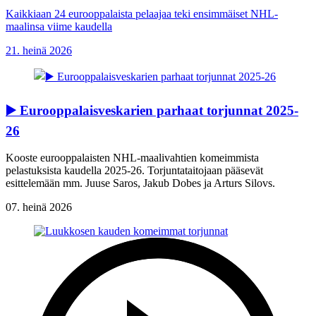
Kaikkiaan 24 eurooppalaista pelaajaa teki ensimmäiset NHL-
maalinsa viime kaudella
21. heinä 2026
▶️ Eurooppalaisveskarien parhaat torjunnat 2025-
26
Kooste eurooppalaisten NHL-maalivahtien komeimmista
pelastuksista kaudella 2025-26. Torjuntataitojaan pääsevät
esittelemään mm. Juuse Saros, Jakub Dobes ja Arturs Silovs.
07. heinä 2026