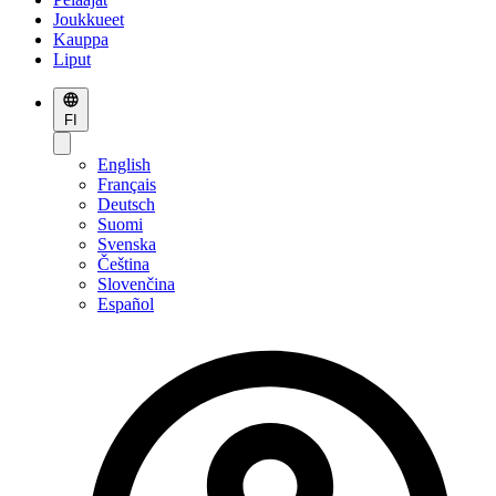
Joukkueet
Kauppa
Liput
FI
English
Français
Deutsch
Suomi
Svenska
Čeština
Slovenčina
Español