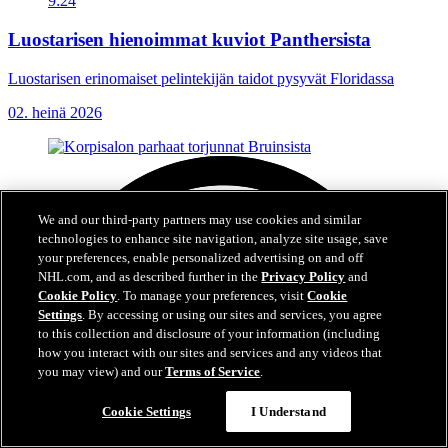
9:24
Luostarisen hienoimmat kuviot Panthersista
Luostarisen erinomaiset pelintekijän taidot pysyvät Floridassa
02. heinä 2026
We and our third-party partners may use cookies and similar
technologies to enhance site navigation, analyze site usage, save
your preferences, enable personalized advertising on and off
NHL.com, and as described further in the
Privacy Policy
and
Cookie Policy
. To manage your preferences, visit
Cookie
Settings
. By accessing or using our sites and services, you agree
to this collection and disclosure of your information (including
how you interact with our sites and services and any videos that
you may view) and our
Terms of Service
.
Cookie Settings
I Understand