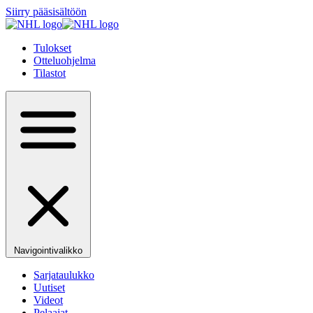
Siirry pääsisältöön
Tulokset
Otteluohjelma
Tilastot
Navigointivalikko
Sarjataulukko
Uutiset
Videot
Pelaajat