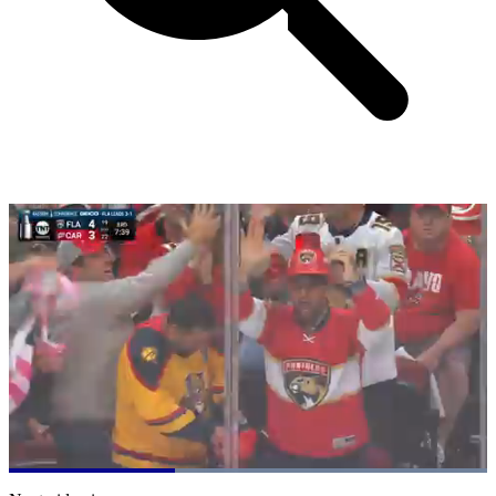
Loaded
:
100.00%