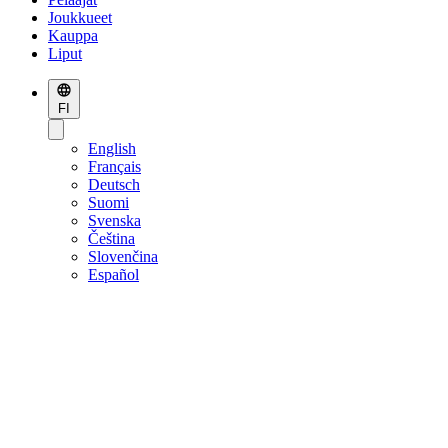
Joukkueet
Kauppa
Liput
FI
English
Français
Deutsch
Suomi
Svenska
Čeština
Slovenčina
Español