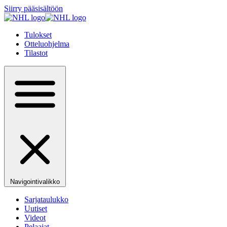
Siirry pääsisältöön
Tulokset
Otteluohjelma
Tilastot
Navigointivalikko
Sarjataulukko
Uutiset
Videot
Pelaajat