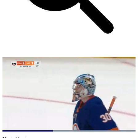
Loaded
:
100.00%