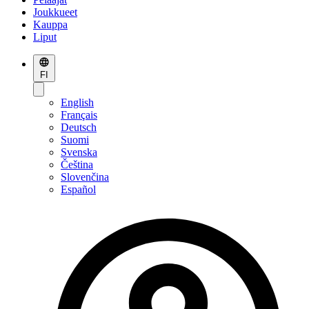
Joukkueet
Kauppa
Liput
FI
English
Français
Deutsch
Suomi
Svenska
Čeština
Slovenčina
Español