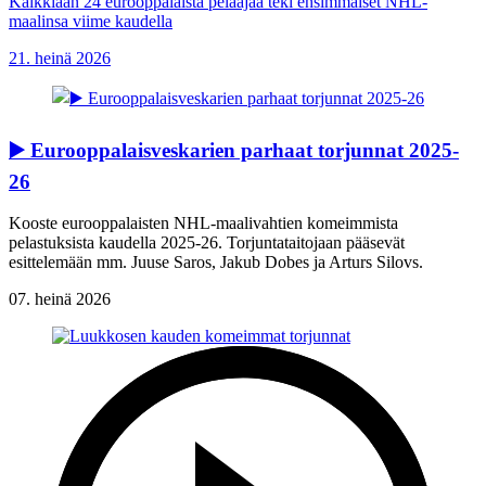
Kaikkiaan 24 eurooppalaista pelaajaa teki ensimmäiset NHL-
maalinsa viime kaudella
21. heinä 2026
▶️ Eurooppalaisveskarien parhaat torjunnat 2025-
26
Kooste eurooppalaisten NHL-maalivahtien komeimmista
pelastuksista kaudella 2025-26. Torjuntataitojaan pääsevät
esittelemään mm. Juuse Saros, Jakub Dobes ja Arturs Silovs.
07. heinä 2026