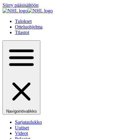
Siirry pääsisältöön
Tulokset
Otteluohjelma
Tilastot
Navigointivalikko
Sarjataulukko
Uutiset
Videot
Pelaajat