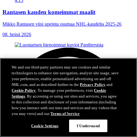
4:15
Rantasen kauden komeimmat maalit
Mikko Rantasen viisi upeinta osumaa NHL-kaudelta 2025-26
08. heinä 2026
We and our third-party partners may use cookies and similar
technologies to enhance site navigation, analyze site usage, save
your preferences, enable personalized advertising on and off
NHL.com, and as described further in the
Privacy Policy
and
Cookie Policy
. To manage your preferences, visit
Cookie
Settings
. By accessing or using our sites and services, you agree
to this collection and disclosure of your information (including
how you interact with our sites and services and any videos that
you may view) and our
Terms of Service
.
Cookie Settings
I Understand