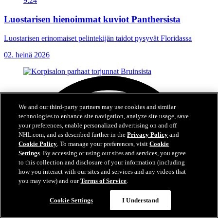
9:24
Luostarisen hienoimmat kuviot Panthersista
Luostarisen erinomaiset pelintekijän taidot pysyvät Floridassa
02. heinä 2026
We and our third-party partners may use cookies and similar
technologies to enhance site navigation, analyze site usage, save
your preferences, enable personalized advertising on and off
NHL.com, and as described further in the
Privacy Policy
and
Cookie Policy
. To manage your preferences, visit
Cookie
Settings
. By accessing or using our sites and services, you agree
to this collection and disclosure of your information (including
how you interact with our sites and services and any videos that
you may view) and our
Terms of Service
.
Cookie Settings
I Understand