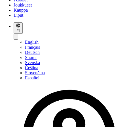
Joukkueet
Kauppa
Liput
FI
English
Français
Deutsch
Suomi
Svenska
Čeština
Slovenčina
Español