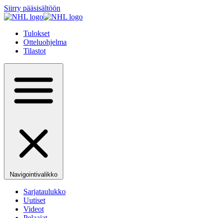
Siirry pääsisältöön
Tulokset
Otteluohjelma
Tilastot
Navigointivalikko
Sarjataulukko
Uutiset
Videot
Pelaajat