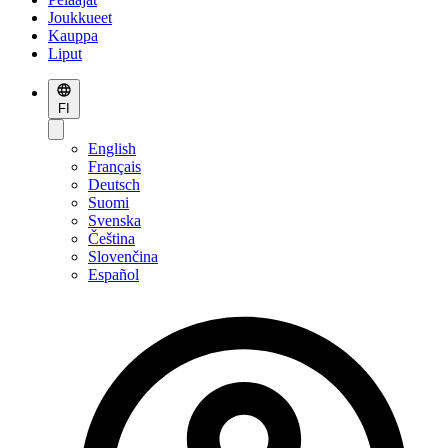
Joukkueet
Kauppa
Liput
FI
English
Français
Deutsch
Suomi
Svenska
Čeština
Slovenčina
Español