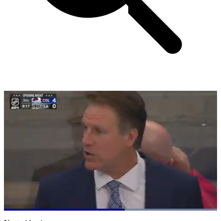
Loaded
:
100.00%