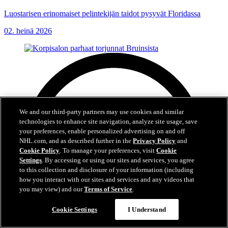
Luostarisen erinomaiset pelintekijän taidot pysyvät Floridassa
02. heinä 2026
We and our third-party partners may use cookies and similar
technologies to enhance site navigation, analyze site usage, save
your preferences, enable personalized advertising on and off
NHL.com, and as described further in the
Privacy Policy
and
Cookie Policy
. To manage your preferences, visit
Cookie
Settings
. By accessing or using our sites and services, you agree
to this collection and disclosure of your information (including
how you interact with our sites and services and any videos that
you may view) and our
Terms of Service
.
Cookie Settings
I Understand