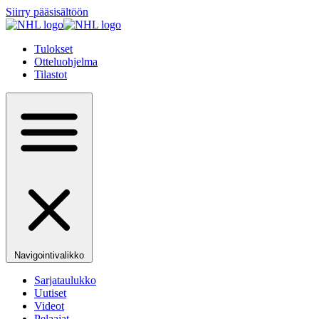
Siirry pääsisältöön
Tulokset
Otteluohjelma
Tilastot
Navigointivalikko
Sarjataulukko
Uutiset
Videot
Pelaajat