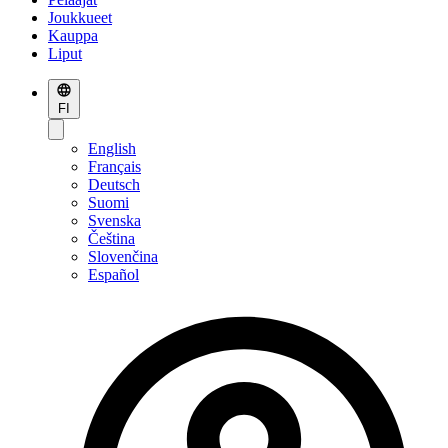
Joukkueet
Kauppa
Liput
FI
English
Français
Deutsch
Suomi
Svenska
Čeština
Slovenčina
Español