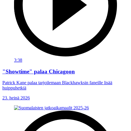
3:38
"Showtime" palaa Chicagoon
Patrick Kane palaa tarjoilemaan Blackhawksin faneille lisää
huippuhetkiä
23. heinä 2026