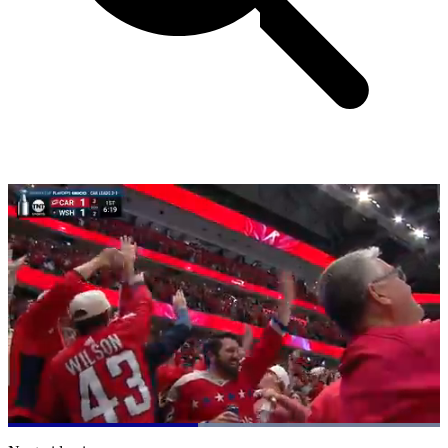
Loaded
:
100.00%