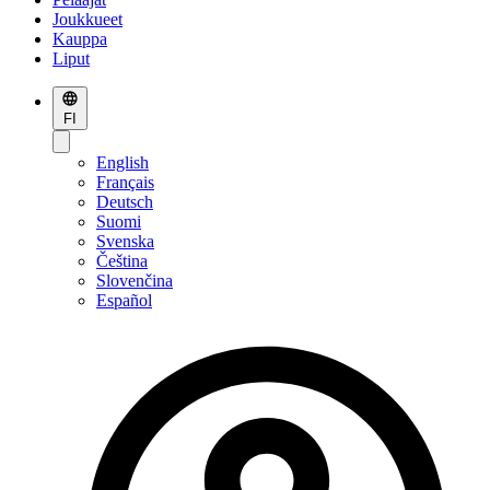
Joukkueet
Kauppa
Liput
FI
English
Français
Deutsch
Suomi
Svenska
Čeština
Slovenčina
Español