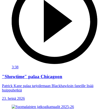
3:38
"Showtime" palaa Chicagoon
Patrick Kane palaa tarjoilemaan Blackhawksin faneille lisää
huippuhetkiä
23. heinä 2026