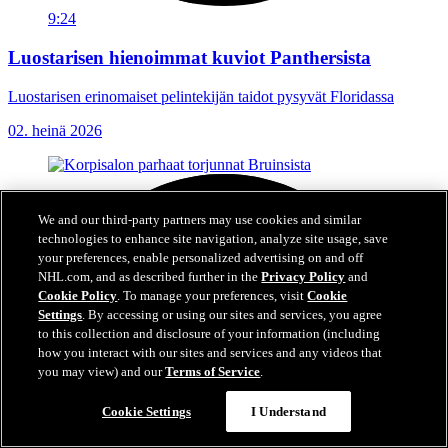
9:24
Luostarisen hienoimmat kuviot Panthersista
Luostarisen erinomaiset pelintekijän taidot pysyvät Floridassa
02. heinä 2026
We and our third-party partners may use cookies and similar
technologies to enhance site navigation, analyze site usage, save
your preferences, enable personalized advertising on and off
NHL.com, and as described further in the
Privacy Policy
and
Cookie Policy
. To manage your preferences, visit
Cookie
Settings
. By accessing or using our sites and services, you agree
to this collection and disclosure of your information (including
how you interact with our sites and services and any videos that
you may view) and our
Terms of Service
.
Cookie Settings
I Understand