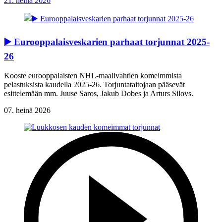
21. heinä 2026
▶️ Eurooppalaisveskarien parhaat torjunnat 2025-
26
Kooste eurooppalaisten NHL-maalivahtien komeimmista
pelastuksista kaudella 2025-26. Torjuntataitojaan pääsevät
esittelemään mm. Juuse Saros, Jakub Dobes ja Arturs Silovs.
07. heinä 2026