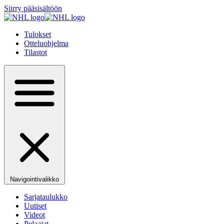
Siirry pääsisältöön
Tulokset
Otteluohjelma
Tilastot
Navigointivalikko
Sarjataulukko
Uutiset
Videot
Pelaajat