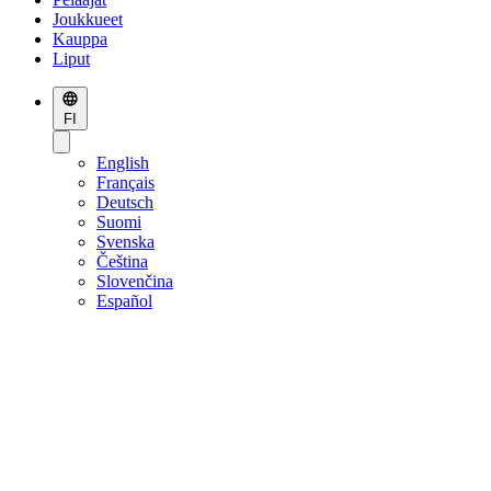
Joukkueet
Kauppa
Liput
FI
English
Français
Deutsch
Suomi
Svenska
Čeština
Slovenčina
Español