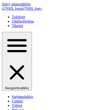
Siirry pääsisältöön
Tulokset
Otteluohjelma
Tilastot
Navigointivalikko
Sarjataulukko
Uutiset
Videot
Pelaajat