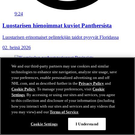
9:24
Luostarisen hienoimmat kuviot Panthersista
Luostarisen erinomaiset pelintekijän taidot pysyvät Floridassa
02. heinä 2026
We and our third-party partners may use cookies and similar
technologies to enhance site navigation, analyze site usage, save
your preferences, enable personalized advertising on and off
NHL.com, and as described further in the
Privacy Policy
and
Cookie Policy
. To manage your preferences, visit
Cookie
Settings
. By accessing or using our sites and services, you agree
to this collection and disclosure of your information (including
how you interact with our sites and services and any videos that
you may view) and our
Terms of Service
.
Cookie Settings
I Understand