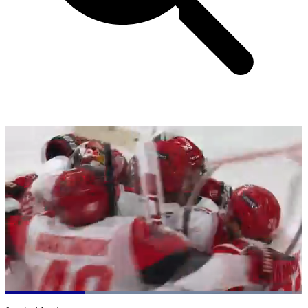
Loaded
:
96.47%