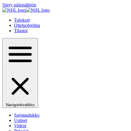
Siirry pääsisältöön
Tulokset
Otteluohjelma
Tilastot
Navigointivalikko
Sarjataulukko
Uutiset
Videot
Pelaajat