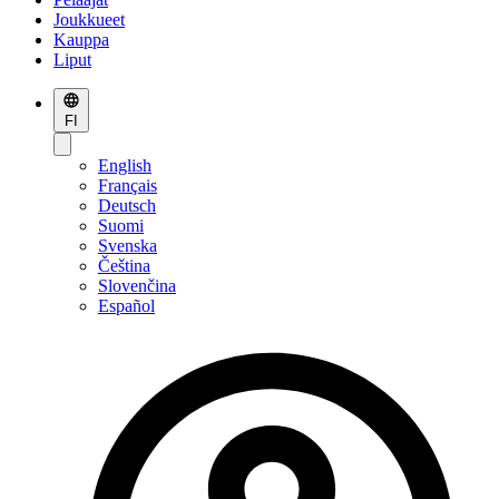
Joukkueet
Kauppa
Liput
FI
English
Français
Deutsch
Suomi
Svenska
Čeština
Slovenčina
Español