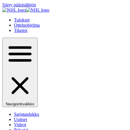
Siirry pääsisältöön
Tulokset
Otteluohjelma
Tilastot
Navigointivalikko
Sarjataulukko
Uutiset
Videot
Pelaajat