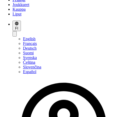
Joukkueet
Kauppa
Liput
FI
English
Français
Deutsch
Suomi
Svenska
Čeština
Slovenčina
Español