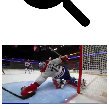
Loaded
:
92.17%