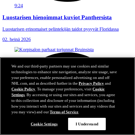
9:24
Luostarisen hienoimmat kuviot Panthersista
Luostarisen erinomaiset pelintekijän taidot pysyvät Floridassa
02. heinä 2026
We and our third-party partners may use cookies and similar
technologies to enhance site navigation, analyze site usage, save
your preferences, enable personalized advertising on and off
NHL.com, and as described further in the
Privacy Policy
and
Cookie Policy
. To manage your preferences, visit
Cookie
Settings
. By accessing or using our sites and services, you agree
to this collection and disclosure of your information (including
how you interact with our sites and services and any videos that
you may view) and our
Terms of Service
.
Cookie Settings
I Understand