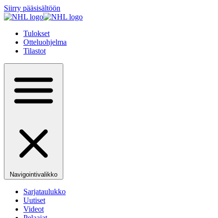
Siirry pääsisältöön
Tulokset
Otteluohjelma
Tilastot
Navigointivalikko
Sarjataulukko
Uutiset
Videot
Pelaajat