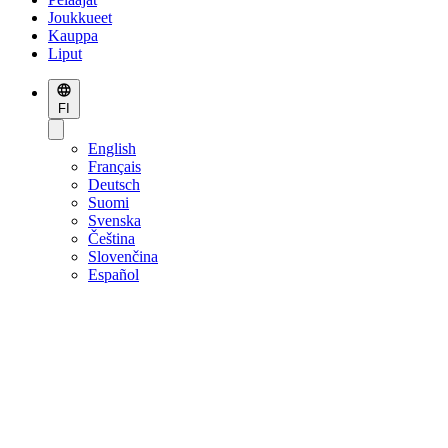
Joukkueet
Kauppa
Liput
FI
English
Français
Deutsch
Suomi
Svenska
Čeština
Slovenčina
Español