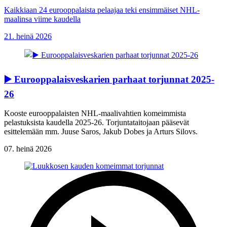
Kaikkiaan 24 eurooppalaista pelaajaa teki ensimmäiset NHL-
maalinsa viime kaudella
21. heinä 2026
▶️ Eurooppalaisveskarien parhaat torjunnat 2025-
26
Kooste eurooppalaisten NHL-maalivahtien komeimmista
pelastuksista kaudella 2025-26. Torjuntataitojaan pääsevät
esittelemään mm. Juuse Saros, Jakub Dobes ja Arturs Silovs.
07. heinä 2026