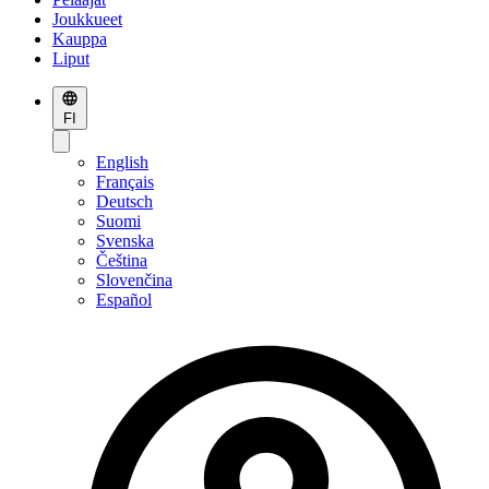
Joukkueet
Kauppa
Liput
FI
English
Français
Deutsch
Suomi
Svenska
Čeština
Slovenčina
Español