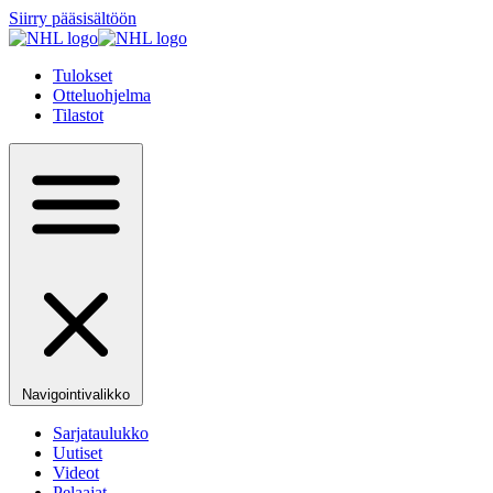
Siirry pääsisältöön
Tulokset
Otteluohjelma
Tilastot
Navigointivalikko
Sarjataulukko
Uutiset
Videot
Pelaajat