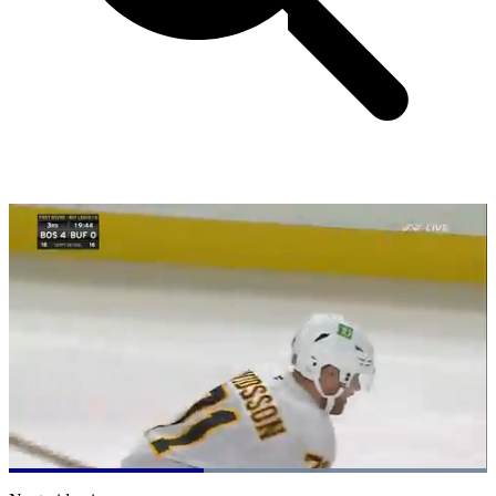
Loaded
:
100.00%