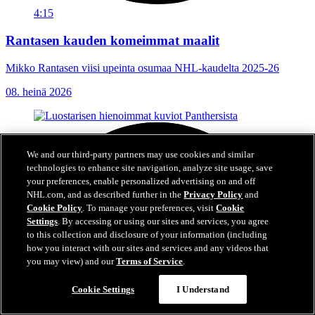
4:15
Rantasen kauden komeimmat maalit
Mikko Rantasen viisi upeinta osumaa NHL-kaudelta 2025-26
08. heinä 2026
We and our third-party partners may use cookies and similar
technologies to enhance site navigation, analyze site usage, save
your preferences, enable personalized advertising on and off
NHL.com, and as described further in the
Privacy Policy
and
Cookie Policy
. To manage your preferences, visit
Cookie
Settings
. By accessing or using our sites and services, you agree
to this collection and disclosure of your information (including
how you interact with our sites and services and any videos that
you may view) and our
Terms of Service
.
Cookie Settings
I Understand