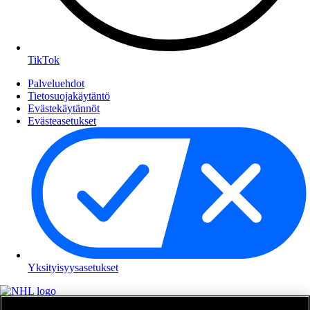
TikTok
Palveluehdot
Tietosuojakäytäntö
Evästekäytännöt
Evästeasetukset
Yksityisyysasetukset
NHL.com on National Hockey Leaguen virallinen sivusto. Kaikki