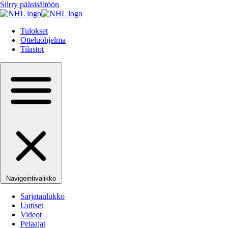
Siirry pääsisältöön
Tulokset
Otteluohjelma
Tilastot
Navigointivalikko
Sarjataulukko
Uutiset
Videot
Pelaajat