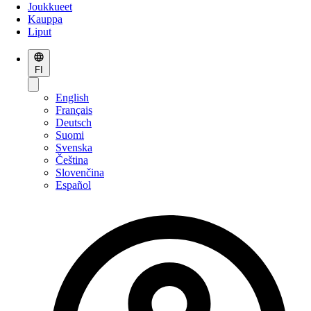
Joukkueet
Kauppa
Liput
FI
English
Français
Deutsch
Suomi
Svenska
Čeština
Slovenčina
Español