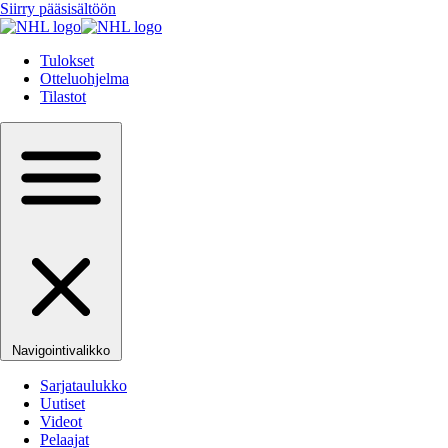
Siirry pääsisältöön
Tulokset
Otteluohjelma
Tilastot
Navigointivalikko
Sarjataulukko
Uutiset
Videot
Pelaajat