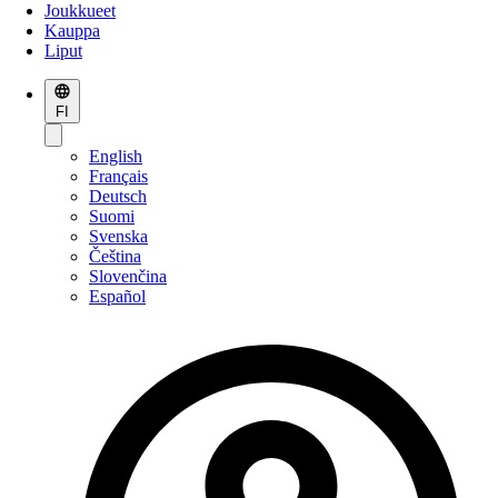
Joukkueet
Kauppa
Liput
FI
English
Français
Deutsch
Suomi
Svenska
Čeština
Slovenčina
Español