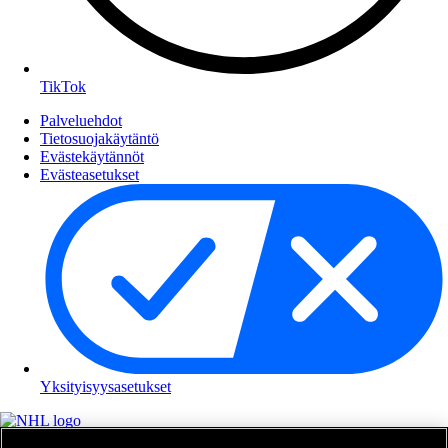
TikTok
Palveluehdot
Tietosuojakäytäntö
Evästekäytännöt
Evästeasetukset
Yksityisyysasetukset
NHL.com on National Hockey Leaguen virallinen sivusto. Kaikki