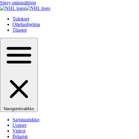
Siirry pääsisältöön
Tulokset
Otteluohjelma
Tilastot
Navigointivalikko
Sarjataulukko
Uutiset
Videot
Pelaajat