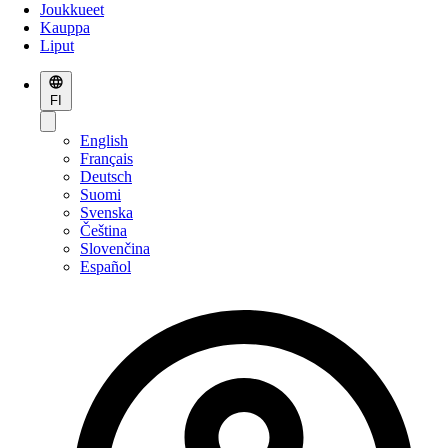
Joukkueet
Kauppa
Liput
FI
English
Français
Deutsch
Suomi
Svenska
Čeština
Slovenčina
Español