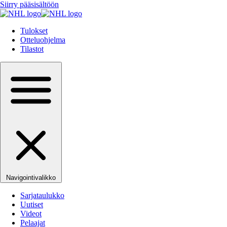
Siirry pääsisältöön
Tulokset
Otteluohjelma
Tilastot
Navigointivalikko
Sarjataulukko
Uutiset
Videot
Pelaajat