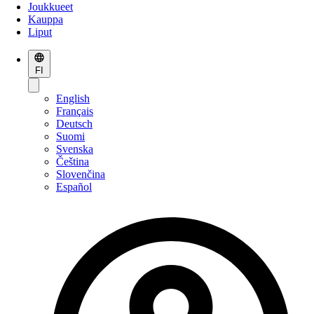
Joukkueet
Kauppa
Liput
FI
English
Français
Deutsch
Suomi
Svenska
Čeština
Slovenčina
Español