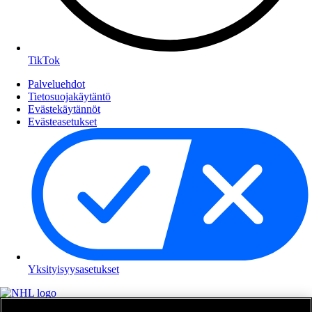
TikTok
Palveluehdot
Tietosuojakäytäntö
Evästekäytännöt
Evästeasetukset
Yksityisyysasetukset
NHL.com on National Hockey Leaguen virallinen sivusto. Kaikki