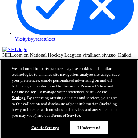
Yksityisyysasetukset
NHL.com on National Hockey Leaguen virallinen sivusto. Kaikki
esitetyt NHL:n logot ja tunnukset sekä NHL:n joukkueiden logot ja
tunnukset ovat NHL:n ja sen joukkueiden omaisuutta, eikä niitä saa
We and our third-party partners may use cookies and similar
toisintaa ilman NHL Enterprises, L.P.:n hyväksyntää. © NHL 2026.
technologies to enhance site navigation, analyze site usage, save
Kaikki oikeudet pidätetään. Kaikki NHL-joukkueiden pelaajien
your preferences, enable personalized advertising on and off
nimillä ja numeroilla varustetut pelipaidat ovat virallisesti NHL:n ja
NHL.com, and as described further in the
Privacy Policy
and
NHLPA:n lisenssin alla. Zambonin merkki ja Zamboni-jääkoneen
Cookie Policy
. To manage your preferences, visit
Cookie
rakenne ovat rekisteröityjä tavaramerkkejä, jotka omistaa Frank J.
Settings
. By accessing or using our sites and services, you agree
Zamboni & Co., Inc. © Frank J. Zamboni & Co., Inc. 2026. Kaikki
to this collection and disclosure of your information (including
oikeudet pidätetään. Kaikki muut kolmannen osapuolen
how you interact with our sites and services and any videos that
tavaramerkit ja tekijänoikeudet ovat niiden omistajien omaisuutta.
you may view) and our
Terms of Service
.
Kaikki oikeudet pidätetään.
Cookie Settings
I Understand
Sulje