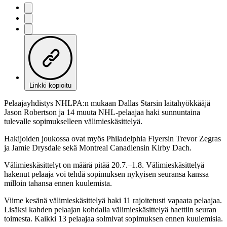
Linkki kopioitu
Pelaajayhdistys NHLPA:n mukaan Dallas Starsin laitahyökkääjä
Jason Robertson ja 14 muuta NHL-pelaajaa haki sunnuntaina
tulevalle sopimukselleen välimieskäsittelyä.
Hakijoiden joukossa ovat myös Philadelphia Flyersin Trevor Zegras
ja Jamie Drysdale sekä Montreal Canadiensin Kirby Dach.
Välimieskäsittelyt on määrä pitää 20.7.–1.8. Välimieskäsittelyä
hakenut pelaaja voi tehdä sopimuksen nykyisen seuransa kanssa
milloin tahansa ennen kuulemista.
Viime kesänä välimieskäsittelyä haki 11 rajoitetusti vapaata pelaajaa.
Lisäksi kahden pelaajan kohdalla välimieskäsittelyä haettiin seuran
toimesta. Kaikki 13 pelaajaa solmivat sopimuksen ennen kuulemisia.