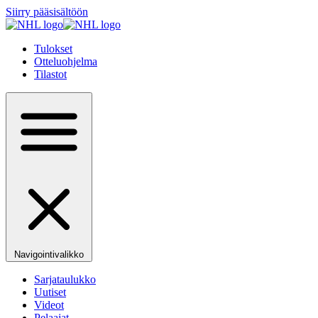
Siirry pääsisältöön
Tulokset
Otteluohjelma
Tilastot
Navigointivalikko
Sarjataulukko
Uutiset
Videot
Pelaajat