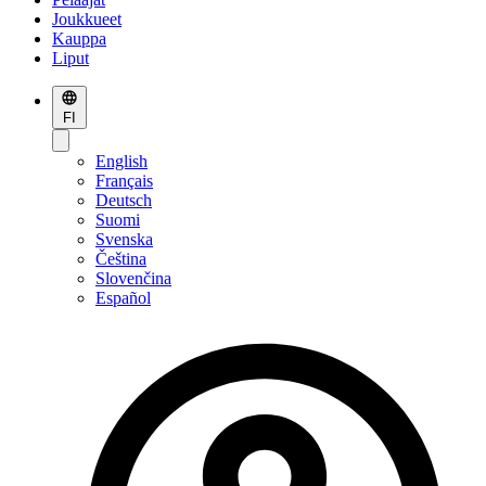
Joukkueet
Kauppa
Liput
FI
English
Français
Deutsch
Suomi
Svenska
Čeština
Slovenčina
Español