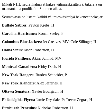
Mikäli NHL-seurat haluavat hakea välimieskäsittelyä, takaraja on
maanantaina puoliltaöin Suomen aikaa.
Seuraavassa on listattu kaikki välimieskäsittelyä hakeneet pelaajat:
Buffalo Sabres:
Peyton Krebs, H
Carolina Hurricanes:
Ronan Seeley, P
Columbus Blue Jackets:
Jet Greaves, MV; Cole Sillinger, H
Dallas Stars:
Jason Robertson, H
Florida Panthers:
Akira Schmid, MV
Montreal Canadiens:
Kirby Dach, H
New York Rangers:
Braden Schneider, P
New York Islanders:
Alex Jefferies, H
Ottawa Senators:
Xavier Bourgault, H
Philadelphia Flyers:
Jamie Drysdale, P; Trevor Zegras, H
Pittsburgh Penguins:
Nicholas Robertson, H